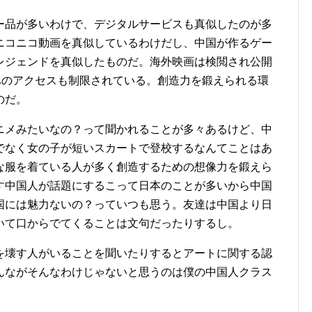
ー品が多いわけで、デジタルサービスも真似したのが多
ニコニコ動画を真似しているわけだし、中国が作るゲー
レジェンドを真似したものだ。海外映画は検閲され公開
などへのアクセスも制限されている。創造力を鍛えられる環
のだ。
ニメみたいなの？って聞かれることが多々あるけど、中
でなく女の子が短いスカートで登校するなんてことはあ
な服を着ている人が多く創造するための想像力を鍛えら
す中国人が話題にするこって日本のことが多いから中国
国には魅力ないの？っていつも思う。友達は中国より日
いて口からでてくることは文句だったりするし。
を壊す人がいることを聞いたりするとアートに関する認
んながそんなわけじゃないと思うのは僕の中国人クラス