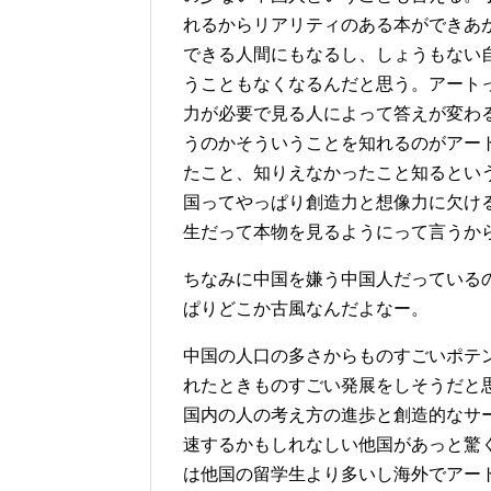
れるからリアリティのある本ができあ
できる人間にもなるし、しょうもない
うこともなくなるんだと思う。アート
力が必要で見る人によって答えが変わ
うのかそういうことを知れるのがアー
たこと、知りえなかったこと知るとい
国ってやっぱり創造力と想像力に欠け
生だって本物を見るようにって言うか
ちなみに中国を嫌う中国人だっている
ぱりどこか古風なんだよなー。
中国の人口の多さからものすごいポテ
れたときものすごい発展をしそうだと
国内の人の考え方の進歩と創造的なサ
速するかもしれなしい他国があっと驚
は他国の留学生より多いし海外でアー