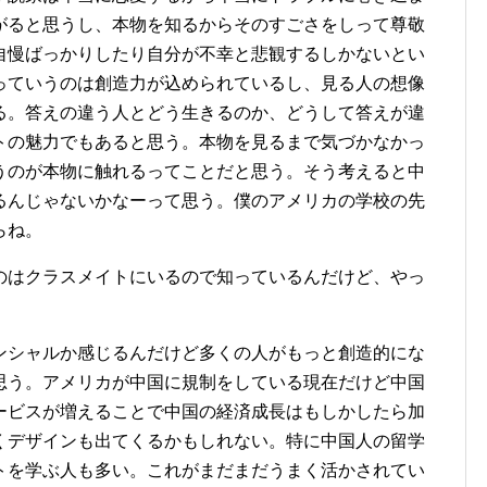
がると思うし、本物を知るからそのすごさをしって尊敬
自慢ばっかりしたり自分が不幸と悲観するしかないとい
っていうのは創造力が込められているし、見る人の想像
る。答えの違う人とどう生きるのか、どうして答えが違
トの魅力でもあると思う。本物を見るまで気づかなかっ
うのが本物に触れるってことだと思う。そう考えると中
るんじゃないかなーって思う。僕のアメリカの学校の先
らね。
のはクラスメイトにいるので知っているんだけど、やっ
ンシャルか感じるんだけど多くの人がもっと創造的にな
思う。アメリカが中国に規制をしている現在だけど中国
ービスが増えることで中国の経済成長はもしかしたら加
くデザインも出てくるかもしれない。特に中国人の留学
トを学ぶ人も多い。これがまだまだうまく活かされてい