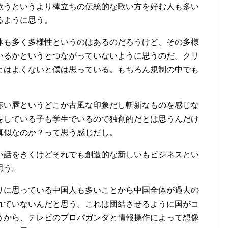
歌うというより棒立ちの伝統的な歌い方を好む人も多い
るように思う。
体も多く多様性というのはあるのだろうけど、その多様
いるかというとつながっていないように思うのだ。クリ
とはよくないと僕は思っている。もちろん規制の中でも
赤い唇というどこか古風な印象だし斬新なものを感じな
をしている子も学生でいるので独創的だとは思うんだけ
真似なのか？って思う感じだし。
い話をきくけどそれでも創造的な新しいもビジネスとい
思う。
りに思っている中国人も多いことから中国全体が過去の
れていないんだと思う。これは団結させるように国がコ
うから、テレビのプロパガンダと情報操作によって想像