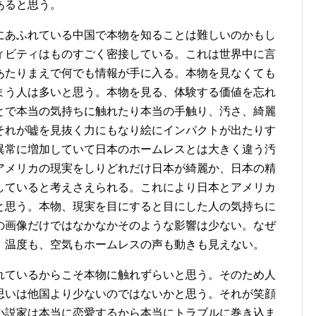
あると思う。
にあふれている中国で本物を知ることは難しいのかもし
ィビティはものすごく密接している。これは世界中に言
あたりまえで何でも情報が手に入る。本物を見なくても
まう人は多いと思う。本物を見る、体験する価値を忘れ
とで本当の気持ちに触れたり本当の手触り、汚さ、綺麗
それが嘘を見抜く力にもなり絵にインパクトが出たりす
異常に増加していて日本のホームレスとは大きく違う汚
アメリカの現実をしりどれだけ日本が綺麗か、日本の精
していると考えさえられる。これにより日本とアメリカ
と思う。本物、現実を目にすると目にした人の気持ちに
の画像だけではなかなかそのような影響は少ない。なぜ
、温度も、空気もホームレスの声も動きも見えない。
れているからこそ本物に触れずらいと思う。そのため人
思いは他国より少ないのではないかと思う。それが笑顔
小説家は本当に恋愛するから本当にトラブルに巻き込ま