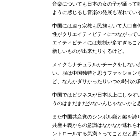
音楽についても日本の女の子が踊って
ように感じるし音楽の発展も遅れてい
中国には違う宗教も民族もいて人口自
性がクリエイティビティにつながって
エイティビティには規制が多すぎるこ
新しいものが出来たりするけど。
メイクもナチュラルかチークをしない
い。服は中国独特と思うファッション
ど、なんかダサかったりいつの時代の
中国ではビジネスが日本以上にしやす
うのはまだまだ少ないんじゃないかと
また中国共産党のシンボル鎌と鎚を誇
共産主義からの意識はなかなか逃れら
ントロールする気満々ってことだと思