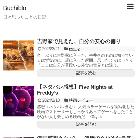
Buchiblo
日々思ったことの日記
吉野家で見えた、自分の安心の偏り
2026/3/21
essay
久しぶりに吉野家に入った。牛丼そのものは知ってい
るはずなのに、店に入った瞬間、思ったよりはっきり
「ここは自分が普段いる外食の世界とは違う...
記事を読む
【ネタバレ感想】Five Nights at
Freddy’s
2024/2/10
映画レビュー
感想（ネタバレ含む） 人気ホラーゲームを実写化した
映画でストーリーもしっかりあってゲームをしたこと
がない人も楽しめる映画だ。 僕はホ...
記事を読む