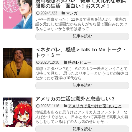
漫画感想ネタバレ 健康で文化的な最低
限度の生活 面白い！おススメ！
2024/1/23
マンガ
いやー面白かった！ 12巻まで漫画を読んだ。 現実の
話を元にした漫画だからありがちな話で面白みに欠け
るんじゃないかと最初は思って...
記事を読む
＜ネタバレ、感想＞Talk To Me トーク・
トゥ・ミー
2023/12/30
映画レビュー
感想（ネタバレ含む） A24のホラー映画ということで
期待して見た。 思ったよりホラーというほどの怖さは
なかったが西洋の10代なら...
記事を読む
アメリカの生活は意外と息苦しい？
2023/11/16
アメリカで見つけた面白いこと
地域差もあると思うけどアメリカ人はフレンドリーな
人ばかりではない。 日本と比べて高学歴で高収入の暮
らしをしているはずの人も気のせいかそ...
記事を読む