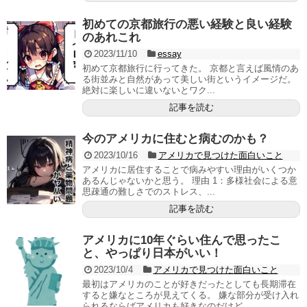
初めての京都旅行の悪い経験と良い経験
のあれこれ
2023/11/10
essay
初めて京都旅行に行ってきた。 京都と言えば風情のあ
る街並みと自然があって美しい街というイメージだ。
絶対に楽しいに違いないとワク...
記事を読む
今のアメリカに住むと病むのかも？
2023/10/16
アメリカで見つけた面白いこと
アメリカに居住することで病みやすい理由がいくつか
あるんじゃないかと思う。 理由 1：多様社会による意
思疎通の難しさでのストレス、...
記事を読む
アメリカに10年ぐらい住んで思ったこ
と、やっぱり日本がいい！
2023/10/4
アメリカで見つけた面白いこと
最初はアメリカのことが好きだったとしても長期滞在
すると嫌なところが見えてくる。 嫌な部分が受け入れ
られるならばアメリカも好きなのだけど...