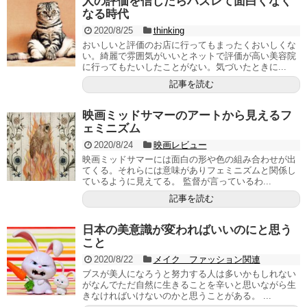
人の評価を信じたらハズレて面白くなく
なる時代
2020/8/25
thinking
おいしいと評価のお店に行ってもまったくおいしくな
い。綺麗で雰囲気がいいとネットで評価が高い美容院
に行ってもたいしたことがない。気づいたときに...
記事を読む
映画ミッドサマーのアートから見えるフ
ェミニズム
2020/8/24
映画レビュー
映画ミッドサマーには面白の形や色の組み合わせが出
てくる。それらには意味がありフェミニズムと関係し
ているように見えてる。 監督が言っているわ...
記事を読む
日本の美意識が変わればいいのにと思う
こと
2020/8/22
メイク ファッション関連
ブスが美人になろうと努力する人は多いかもしれない
がなんでただ自然に生きることを辛いと思いながら生
きなければいけないのかと思うことがある。 ...