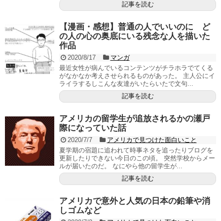
記事を読む
【漫画・感想】普通の人でいいのに ど
の人の心の奥底にいる残念な人を描いた
作品
2020/8/17
マンガ
最近女性が病んでいるコンテンツがチラホラでてくる
がなかなか考えさせられるものがあった。 主人公にイ
ライラするしこんな友達がいたらいたで文句...
記事を読む
アメリカの留学生が追放されるかの瀬戸
際になっていた話
2020/7/7
アメリカで見つけた面白いこと
夏学期の宿題に追われて時事ネタを追ったりブログを
更新したりできない今日のこの頃。 突然学校からメー
ルが届いたのだ。 なにやら他の留学生が...
記事を読む
アメリカで意外と人気の日本の鉛筆や消
しゴムなど