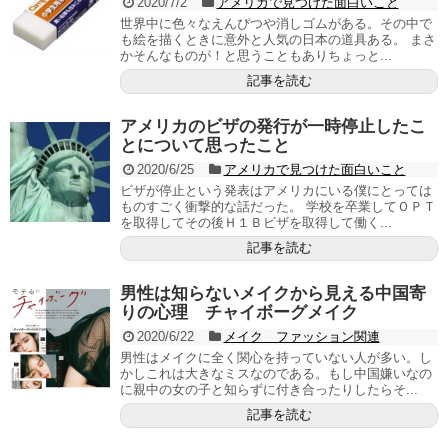
2020/7/2
アメリカで見つけた面白いこと
世界中に色々なえんぴつや消しゴムがある。その中で
も絵を描くときに意外と人気の日本の道具ある。 まさ
かそんなものが！と思うこともありちょっと...
記事を読む
アメリカのビザの発行が一時停止したこ
とについて思ったこと
2020/6/25
アメリカで見つけた面白いこと
ビザが停止という発表はアメリカにいる僕にとっては
ものすごく衝撃的な話だった。 学校を卒業してＯＰＴ
を取得してその後Ｈ１Ｂビザを取得して働く...
記事を読む
男性は知らないメイクから見える中国寄
りの心理 チャイボーグメイク
2020/6/22
メイク ファッション関連
男性はメイクに全く関心を持っていない人が多い。し
かしこれは大きなミスなのである。もし中国嫌いなの
に親中の女の子と知らずに付き合ったりしたらそ...
記事を読む