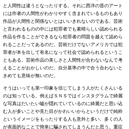
と人間性は違うとなったりする。それに西洋の昔のアート
には作者の人間性がわかりやすく含まれているものもあり
作品が人間性と関係ないとはいいきれないのである。芸術
と言われるものの中には犯罪者でも素晴らしい認められる
作品を作ることができるなら犯罪者の問題を越えて認めら
れることだってあるのだ。芸術だけでないアメリカでは犯
罪者が本を出して有名になって社会で認められるというこ
ともある。芸術作品の美しさと人間性が合わないなんて考
えることがおかしいのだ。自分基準の中で合う合わないと
きめても意味が無いのだ。
そうはいっても第一印象を信じてしまう人がたくさんいる
のは知っている。例えばＳＮＳではインスタグラムで綺麗
な写真はだいたい嘘が隠れていているのに綺麗だと思い込
む人が多いことや見た目がかわいいからというだけで純粋
というイメージをもったりする人も意外と多い。多くの人
が表面的なことで簡単に騙されてしまうんだと思う。重症