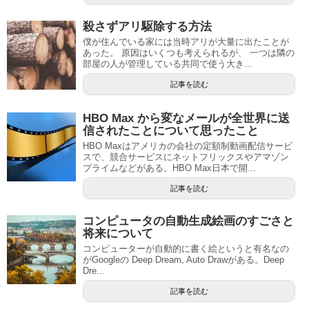
殺さずアリ駆除する方法
僕が住んでいる家には当時アリが大量に出たことが
あった。 原因はいくつも考えられるが、 一つは隣の
部屋の人が管理している共同で使う大き...
記事を読む
HBO Max から変なメールが全世界に送
信されたことについて思ったこと
HBO Maxはアメリカの会社の定額制動画配信サービ
スで、競合サービスにネットフリックスやアマゾン
プライムなどがある。HBO Max日本で開...
記事を読む
コンピュータの自動生成絵画のすごさと
将来について
コンピューターが自動的に書く絵というと有名なの
がGoogleの Deep Dream, Auto Drawがある。Deep
Dre...
記事を読む