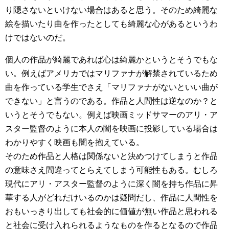
り隠さないといけない場合はあると思う。そのため綺麗な
絵を描いたり曲を作ったとしても綺麗な心があるというわ
けではないのだ。
個人の作品が綺麗であれば心は綺麗かというとそうでもな
い。例えばアメリカではマリファナが解禁されているため
曲を作っている学生でさえ「マリファナがないといい曲が
できない」と言うのである。作品と人間性は逆なのか？と
いうとそうでもない。例えば映画ミッドサマーのアリ・ア
スター監督のように本人の闇を映画に投影している場合は
わかりやすく映画も闇を抱えている。
そのため作品と人格は関係ないと決めつけてしまうと作品
の意味さえ間違ってとらえてしまう可能性もある。むしろ
現代にアリ・アスター監督のように深く闇を持ち作品に昇
華する人がどれだけいるのかは疑問だし、作品に人間性を
おもいっきり出しても社会的に価値が無い作品と思われる
と社会に受け入れられるようなものを作るとなるので作品