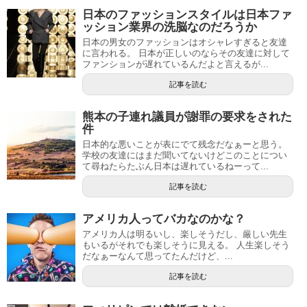
日本のファッションスタイルは日本ファ
ッション業界の洗脳なのだろうか
日本の男女のファッションはオシャレすぎると友達
に言われる。 日本が正しいのならその友達に対して
ファンションが遅れているんだよと言えるが...
記事を読む
熊本の子連れ議員が謝罪の要求をされた
件
日本的な悪いことが表にでて残念だなぁーと思う。
学校の友達にはまだ聞いてないけどこのことについ
て尋ねたらたぶん日本は遅れているねーって...
記事を読む
アメリカ人ってバカなのかな？
アメリカ人は明るいし、楽しそうだし、厳しい先生
もいるがそれでも楽しそうに見える。 人生楽しそう
だなぁーなんて思ってたんだけど、...
記事を読む