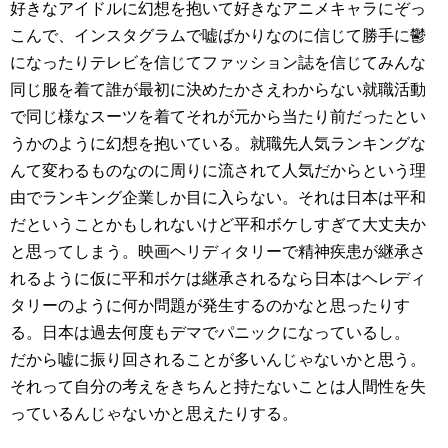
好きなアイドルに幻想を抱いて好きなアニメキャラにぞっ
こんで、インスタグラムで嘘ばかりなのに信じて勝手に鬱
になったりテレビを信じてファッション誌を信じてみんな
同じ服を着て誰が最初に決めたかさえわからない就職活動
で同じ様なスーツを着てそれが元から当たり前だったとい
うかのように幻想を抱いている。就職先人気ランキングな
んて変わるものなのに周りに流されて人気だからという理
由でランキング企業しか目に入らない。それは日本は平和
だということかもしれないけど平和ボケしすぎて大丈夫か
と思ってしまう。映画ヘリディタリーで精神疾患が継承さ
れるように仮に平和ボケは継承されるなら日本はヘレディ
タリーのように何か問題が発生するのかなと思ったりす
る。日本は過去何度もデマでパニックになっているし。
だから嘘に振り回されることが多いんじゃないかと思う。
それって自分の考えをきちんと持たないことは人間性を失
っているんじゃないかと思えたりする。