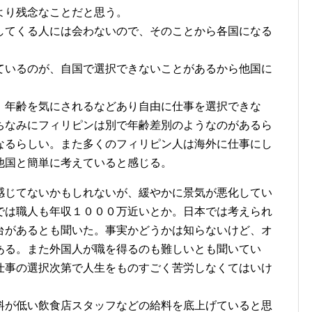
より残念なことだと思う。
してくる人には会わないので、そのことから各国になる
。
ているのが、自国で選択できないことがあるから他国に
、年齢を気にされるなどあり自由に仕事を選択できな
ちなみにフィリピンは別で年齢差別のようなのがあるら
なるらしい。また多くのフィリピン人は海外に仕事にし
他国と簡単に考えていると感じる。
感じてないかもしれないが、緩やかに景気が悪化してい
では職人も年収１０００万近いとか。日本では考えられ
台があるとも聞いた。事実かどうかは知らないけど、オ
ある。また外国人が職を得るのも難しいとも聞いてい
仕事の選択次第で人生をものすごく苦労しなくてはいけ
料が低い飲食店スタッフなどの給料を底上げていると思