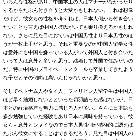
いろんな性格があり、中国本土の人はマナーがなかったり
するからたぶん付き合うと大変かもしれない。これは想像
だけど、彼女らの性格を考えれば、日本人側から付き合い
たいことを言えば中国人彼氏がいても乗り換えるかもしれ
ない。さらに見た目におていは中国男性より日本男性のほ
うが一枚上手だと思う。それと重要なのが中国人留学女性
は意外にも中国を嫌っている人がいて外国人と付き合いた
いって人は意外と多いと思う。結婚して外国で住みたいの
だ。特に中国のプライベートスクールを卒業してきたよう
な子だとその傾向は高いんじゃないかと思う。
そしてベトナム人やタイ人、フィリピン人留学生は中国人
ほど早く結婚しないとといった切羽詰った感はないが、日
本との経済格差を魅力に感じる人が多い。さらに日本語を
多少勉強していた経験もあり日本に興味を持っている。彼
女らも意外とシャイなので日本人男性側が積極的に誘えば
たぶん彼女にすることはできるだろう。見た目は中国人の