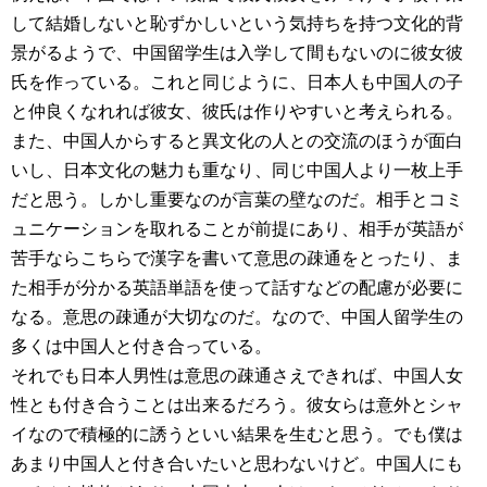
して結婚しないと恥ずかしいという気持ちを持つ文化的背
景がるようで、中国留学生は入学して間もないのに彼女彼
氏を作っている。これと同じように、日本人も中国人の子
と仲良くなれれば彼女、彼氏は作りやすいと考えられる。
また、中国人からすると異文化の人との交流のほうが面白
いし、日本文化の魅力も重なり、同じ中国人より一枚上手
だと思う。しかし重要なのが言葉の壁なのだ。相手とコミ
ュニケーションを取れることが前提にあり、相手が英語が
苦手ならこちらで漢字を書いて意思の疎通をとったり、ま
た相手が分かる英語単語を使って話すなどの配慮が必要に
なる。意思の疎通が大切なのだ。なので、中国人留学生の
多くは中国人と付き合っている。
それでも日本人男性は意思の疎通さえできれば、中国人女
性とも付き合うことは出来るだろう。彼女らは意外とシャ
イなので積極的に誘うといい結果を生むと思う。でも僕は
あまり中国人と付き合いたいと思わないけど。中国人にも