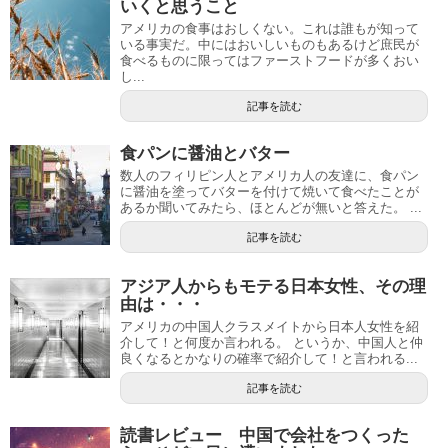
いくと思うこと
アメリカの食事はおしくない。これは誰もが知って
いる事実だ。中にはおいしいものもあるけど庶民が
食べるものに限ってはファーストフードが多くおい
し...
記事を読む
食パンに醤油とバター
数人のフィリピン人とアメリカ人の友達に、食パン
に醤油を塗ってバターを付けて焼いて食べたことが
あるか聞いてみたら、ほとんどが無いと答えた。 ...
記事を読む
アジア人からもモテる日本女性、その理
由は・・・
アメリカの中国人クラスメイトから日本人女性を紹
介して！と何度か言われる。 というか、中国人と仲
良くなるとかなりの確率で紹介して！と言われる...
記事を読む
読書レビュー 中国で会社をつくった