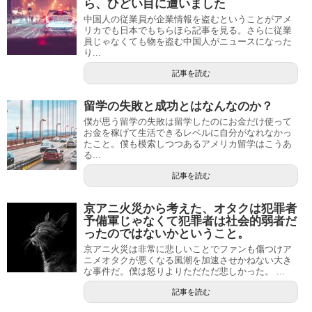
ら、ひどい目に遭いました
中国人の従業員が企業情報を盗むということがアメ
リカでも日本でもちらほら記事を見る。さらに従業
員じゃなくても物を盗む中国人がニュースになった
り...
記事を読む
留学の失敗と成功とはなんなのか？
僕が思う留学の失敗は留学したのにお金だけ使って
お金を稼げて生活できるレベルに自分がなれなかっ
たこと。僕も模索しつつあるアメリカ留学はこうあ
る...
記事を読む
京アニ火災から考えた、オタクは犯罪者
予備軍じゃなくて犯罪者は社会的弱者だ
ったのではないかということ。
京アニ火災は非常に悲しいことでファンも傷つけア
ニメオタクが悪くなる風潮を加速させかねない大き
な事件だ。僕は怒りよりただただ悲しかった。 ...
記事を読む