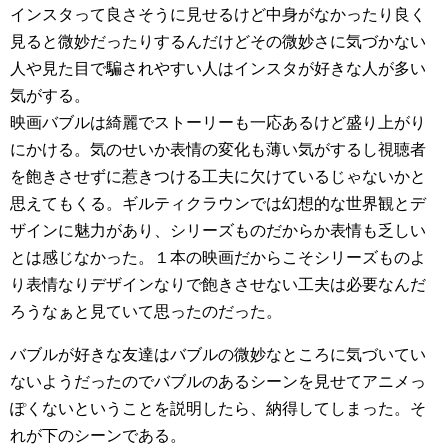
インスタって良さそうに見せるけど中身がなかったり良く
見ると微妙だったりするんだけどその微妙さに気づかない
人や見た目で騙されやすい人はインスタが好きな人が多い
気がする。
映画バブルは綺麗でストーリーも一応あるけど盛り上がり
にかける。気のせいか表情の変化も薄い気がするし視聴者
を飽きさせずに惹きつける工夫に欠けているじゃないかと
思えてもくる。ギルティクラウンでは幻想的な世界観とデ
ザインに魅力があり、シリーズものだからか表情も乏しい
とは感じなかった。１本の映画だからこそシリーズものよ
り表情なりデザインなりで飽きさせない工夫は必要なんだ
ろうなぁと見ていて思ったのだった。
バブルが好きな友達はバブルの微妙なところに気づいてい
ないようだったのでバブルのあるシーンを見せてアニメっ
ぽくないということを説明したら、納得してしまった。そ
れが下のシーンである。