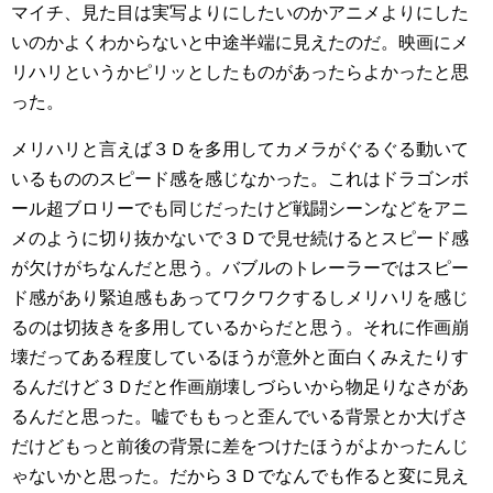
マイチ、見た目は実写よりにしたいのかアニメよりにした
いのかよくわからないと中途半端に見えたのだ。映画にメ
リハリというかピリッとしたものがあったらよかったと思
った。
メリハリと言えば３Ｄを多用してカメラがぐるぐる動いて
いるもののスピード感を感じなかった。これはドラゴンボ
ール超ブロリーでも同じだったけど戦闘シーンなどをアニ
メのように切り抜かないで３Ｄで見せ続けるとスピード感
が欠けがちなんだと思う。バブルのトレーラーではスピー
ド感があり緊迫感もあってワクワクするしメリハリを感じ
るのは切抜きを多用しているからだと思う。それに作画崩
壊だってある程度しているほうが意外と面白くみえたりす
るんだけど３Ｄだと作画崩壊しづらいから物足りなさがあ
るんだと思った。嘘でももっと歪んでいる背景とか大げさ
だけどもっと前後の背景に差をつけたほうがよかったんじ
ゃないかと思った。だから３Ｄでなんでも作ると変に見え