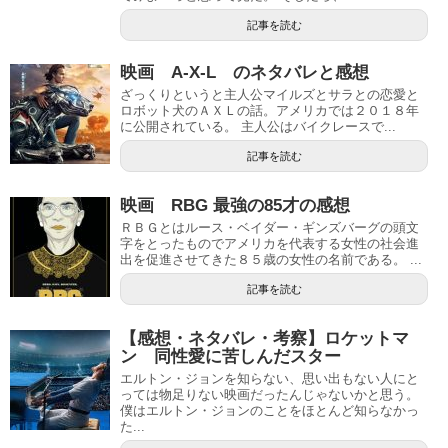
記事を読む
映画 A-X-L のネタバレと感想
ざっくりというと主人公マイルズとサラとの恋愛と
ロボット犬のＡＸＬの話。アメリカでは２０１８年
に公開されている。 主人公はバイクレースで...
記事を読む
映画 RBG 最強の85才の感想
ＲＢＧとはルース・ベイダー・ギンズバーグの頭文
字をとったものでアメリカを代表する女性の社会進
出を促進させてきた８５歳の女性の名前である。 ...
記事を読む
【感想・ネタバレ・考察】ロケットマ
ン 同性愛に苦しんだスター
エルトン・ジョンを知らない、思い出もない人にと
っては物足りない映画だったんじゃないかと思う。
僕はエルトン・ジョンのことをほとんど知らなかっ
た...