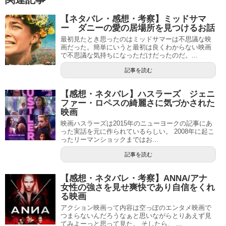
【ネタバレ・感想・考察】ミッドサマ
ー ダニーの愛の居場所を見つけるお話
最初見たとき思ったのはミッドサマーは不思議な映
画だった。簡単にいうと最初は良くわからない映画
で不思議な気持ちになっただけだったのだ。...
記事を読む
【感想・ネタバレ】ハスラーズ ジェニ
ファー・ロペスの綺麗さに気づかされた
映画
映画ハスラーズは2015年のニューヨークの記事にあ
った実話を元に作られているらしい。 2008年に起こ
ったリーマンショックまではお...
記事を読む
【感想・ネタバレ・考察】ANNA/アナ
女性の強さを見せ爽快であり自信をくれ
る映画
アクション映画って内容は空っぽのエンタメ映画で
つまらないんだろうなぁと思いながらとりあえず見
てみよーっと思って見た。 そしたら、 ...