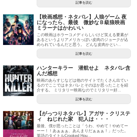
記事を読む
【映画感想・ネタバレ】人狼ゲーム 夜
になったら、最後 微妙なＢ級狼映画
ミラーナはかわいい
この映画はホラーコメディらしいけど笑える要素が
あるというよりアメリカっぽい皮肉のジョークが込
められているんだと思う。 どんな皮肉かとい...
記事を読む
ハンターキラー 潜航せよ ネタバレ含
んだ感想
映画のあらすじなどは他のサイトでたくさん出てい
るのでここではネタバレとそのほか思ったことを紹
介する。 ミリタリー映画なのでミリタリー好...
記事を読む
【がっつりネタバレ】アガサ・クリステ
ィ ねじれた家 犯人は・・・
最後、僕が思ったことは「うわ、やめて！やめてー
ーー！！あぁぁぁ、あんまりだぁぁぁ！」だった。
英語のタイトルCrooked Hou...