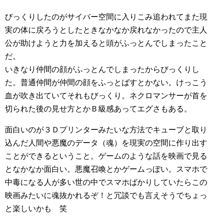
びっくりしたのがサイバー空間に入りこみ追われてまた現
実の体に戻ろうとしたときなかなか戻れなかったので主人
公が助けようと力を加えると頭がふっとんでしまったこと
だ。
いきなり仲間の顔がふっとんでしまったからびっくりし
た。普通仲間が仲間の顔をふっとばすとかない。けっこう
血が吹き出ていてそれもびっくり。ネクロマンサーが首を
切られた後の見せ方とかＢ級感あってエグさもある。
面白いのが３Ｄプリンターみたいな方法でキューブと取り
込んだ人間や悪魔のデータ（魂）を現実の空間に作り出す
ことができるということ。ゲームのような話を映画で見る
となかなか面白い。悪魔召喚とかゲームっぽい。スマホで
中毒になる人が多い世の中でスマホばかりしていたらこの
映画みたいに魂抜かれるぞ！と冗談でも言えそうでちょっ
と楽しいかも 笑