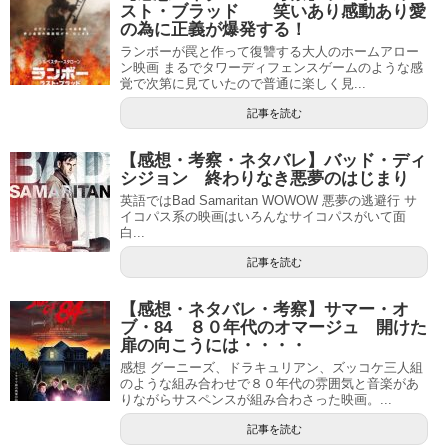
スト・ブラッド 笑いあり感動あり愛
の為に正義が爆発する！
ランボーが罠と作って復讐する大人のホームアロー
ン映画 まるでタワーディフェンスゲームのような感
覚で次第に見ていたので普通に楽しく見...
記事を読む
【感想・考察・ネタバレ】バッド・ディ
シジョン 終わりなき悪夢のはじまり
英語ではBad Samaritan WOWOW 悪夢の逃避行 サ
イコパス系の映画はいろんなサイコパスがいて面
白...
記事を読む
【感想・ネタバレ・考察】サマー・オ
ブ・84 ８０年代のオマージュ 開けた
扉の向こうには・・・・
感想 グーニーズ、ドラキュリアン、ズッコケ三人組
のような組み合わせで８０年代の雰囲気と音楽があ
りながらサスペンスが組み合わさった映画。...
記事を読む