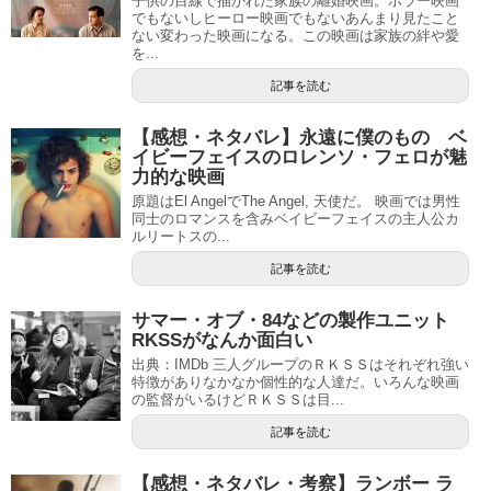
子供の目線で描かれた家族の離婚映画。ホラー映画
でもないしヒーロー映画でもないあんまり見たこと
ない変わった映画になる。この映画は家族の絆や愛
を...
記事を読む
【感想・ネタバレ】永遠に僕のもの ベ
イビーフェイスのロレンソ・フェロが魅
力的な映画
原題はEl AngelでThe Angel, 天使だ。 映画では男性
同士のロマンスを含みベイビーフェイスの主人公カ
ルリートスの...
記事を読む
サマー・オブ・84などの製作ユニット
RKSSがなんか面白い
出典：IMDb 三人グループのＲＫＳＳはそれぞれ強い
特徴がありなかなか個性的な人達だ。いろんな映画
の監督がいるけどＲＫＳＳは目...
記事を読む
【感想・ネタバレ・考察】ランボー ラ