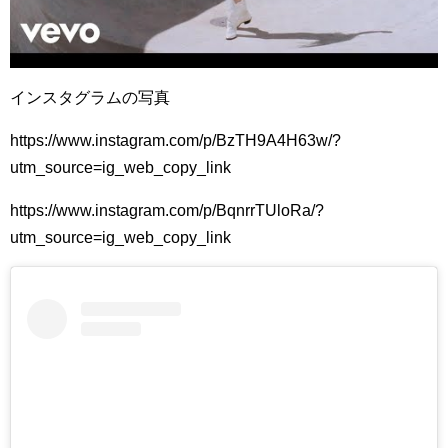
インスタグラムの写真
https://www.instagram.com/p/BzTH9A4H63w/?
utm_source=ig_web_copy_link
https://www.instagram.com/p/BqnrrTUloRa/?
utm_source=ig_web_copy_link