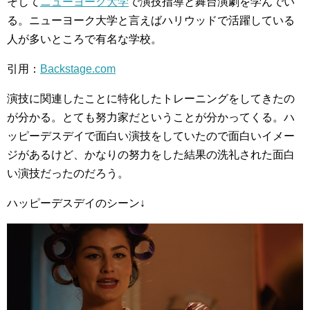
そして
ニューヨーク大学
で演技指導と舞台演劇を学んでい
る。ニューヨーク大学と言えばハリウッドで活躍している
人が多いところで有名な学校。
引用：
Backstage.com
演技に関連したことに特化したトレーニングをしてきたの
が分かる。とても努力家だということが分かってくる。ハ
ッピーデスデイで面白い演技をしていたので面白いイメー
ジがあるけど、かなりの努力をした結果の洗礼された面白
い演技だったのだろう。
ハッピーデスデイのシーン↓