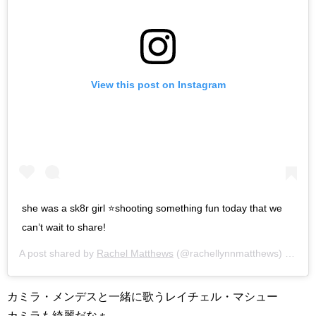
View this post on Instagram
she was a sk8r girl ⭐️shooting something fun today that we
can’t wait to share!
A post shared by
Rachel Matthews
(@rachellynnmatthews) on
Jul
カミラ・メンデスと一緒に歌うレイチェル・マシュー
カミラも綺麗だなぁ。