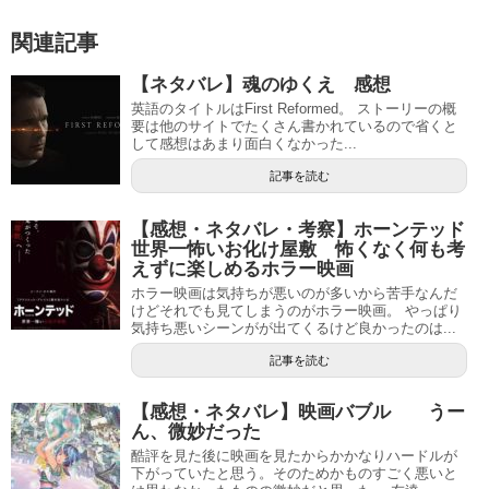
関連記事
【ネタバレ】魂のゆくえ 感想
英語のタイトルはFirst Reformed。 ストーリーの概
要は他のサイトでたくさん書かれているので省くと
して感想はあまり面白くなかった...
記事を読む
【感想・ネタバレ・考察】ホーンテッド
世界一怖いお化け屋敷 怖くなく何も考
えずに楽しめるホラー映画
ホラー映画は気持ちが悪いのが多いから苦手なんだ
けどそれでも見てしまうのがホラー映画。 やっぱり
気持ち悪いシーンがが出てくるけど良かったのは...
記事を読む
【感想・ネタバレ】映画バブル うー
ん、微妙だった
酷評を見た後に映画を見たからかかなりハードルが
下がっていたと思う。そのためかものすごく悪いと