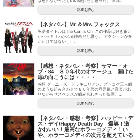
は思わなかったものの微妙だと思った。 友達...
記事を読む
【ネタバレ】Mr.＆Mrs.フォックス
英語タイトルはThe Con Is On. この作品は好き嫌い
がハッキリわかれる映画だと思う。 アクションが多
いわけではないし、...
記事を読む
【感想・ネタバレ・考察】サマー・オ
ブ・84 ８０年代のオマージュ 開けた
扉の向こうには・・・・
感想 グーニーズ、ドラキュリアン、ズッコケ三人組
のような組み合わせで８０年代の雰囲気と音楽があ
りながらサスペンスが組み合わさった映画。...
記事を読む
【ネタバレ・感想・考察】ハッピー・デ
ス・デイ/Happy Death Day 爆笑！激
かわいい！最高なホラーコメディ！い
や、ホラーコメディの次元を超えている