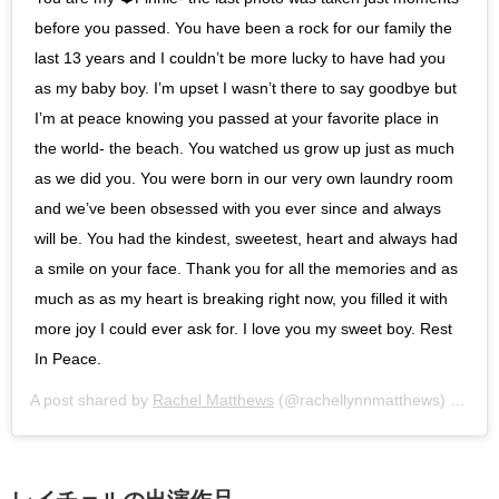
before you passed. You have been a rock for our family the
last 13 years and I couldn’t be more lucky to have had you
as my baby boy. I’m upset I wasn’t there to say goodbye but
I’m at peace knowing you passed at your favorite place in
the world- the beach. You watched us grow up just as much
as we did you. You were born in our very own laundry room
and we’ve been obsessed with you ever since and always
will be. You had the kindest, sweetest, heart and always had
a smile on your face. Thank you for all the memories and as
much as as my heart is breaking right now, you filled it with
more joy I could ever ask for. I love you my sweet boy. Rest
In Peace.
A post shared by
Rachel Matthews
(@rachellynnmatthews) on
Jul