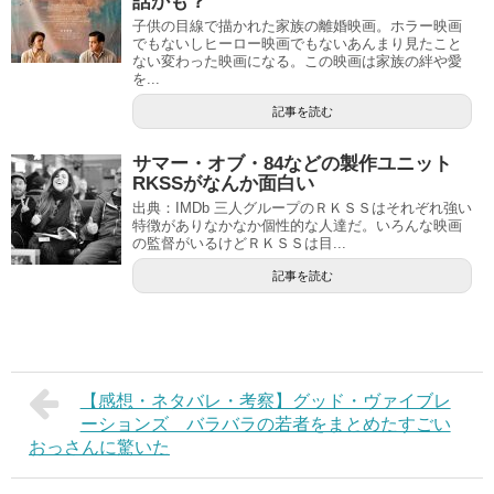
話かも？
子供の目線で描かれた家族の離婚映画。ホラー映画
でもないしヒーロー映画でもないあんまり見たこと
ない変わった映画になる。この映画は家族の絆や愛
を...
記事を読む
サマー・オブ・84などの製作ユニット
RKSSがなんか面白い
出典：IMDb 三人グループのＲＫＳＳはそれぞれ強い
特徴がありなかなか個性的な人達だ。いろんな映画
の監督がいるけどＲＫＳＳは目...
記事を読む
【感想・ネタバレ・考察】グッド・ヴァイブレ
ーションズ バラバラの若者をまとめたすごい
おっさんに驚いた