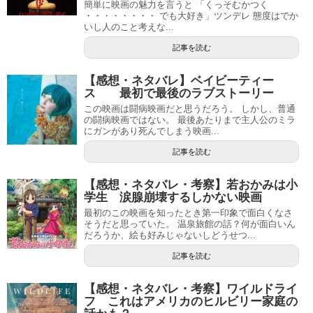
簡単に映画の魅力を言うと 「くっそむかつく
・・・・・・・・ でも大好き」ツンデレ 態度はでか
いし人のこと考えな...
記事を読む
【感想・ネタバレ】ベイビーティー
ス 最初で最後のラブストーリー
この映画は闘病映画だと思うだろう。 しかし、普通
の闘病映画ではない。 最後あたりまで主人公のミラ
にガンがあり死んでしまう映画...
記事を読む
【感想・ネタバレ・考察】若おかみは小
学生 涙腺崩壊するしかない映画
最初のこの映画を知ったとき第一印象で面白くなさ
そうだと思っていた。 温泉旅館の話？何が面白いん
だろうか、絵も好みじゃないしどうせつ...
記事を読む
【感想・ネタバレ・考察】ワイルドライ
フ これはアメリカのヒルビリー家庭の