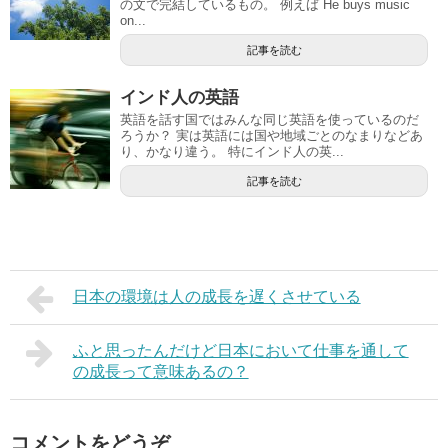
の文で完結しているもの。 例えば He buys music
on...
記事を読む
インド人の英語
英語を話す国ではみんな同じ英語を使っているのだ
ろうか？ 実は英語には国や地域ごとのなまりなどあ
り、かなり違う。 特にインド人の英...
記事を読む
日本の環境は人の成長を遅くさせている
ふと思ったんだけど日本において仕事を通して
の成長って意味あるの？
コメントをどうぞ