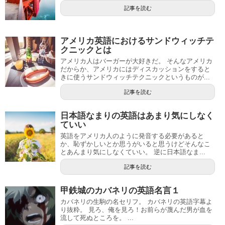
記事を読む
アメリカ英語におけるサンドウィッチテ
クニックとは
アメリカ人はバーガーが大好きだ。 そんなアメリカ
だからか、アメリカにはディスカッションをすると
きに使うサンドウィッチテクニックというものが...
記事を読む
日本語なまりの英語はあまり気にしなく
ていい
英語をアメリカ人のように発音する必要があると
か、恥ずかしいとか思うがいると思うけどそんなこ
とあんまり気にしなくていい。 逆に日本語なま...
記事を読む
甲鉄城のカバネリの英語名言１
カバネリの生駒の名セリフ。 カバネリの英語字幕よ
り抜粋。 見ろ、俺を見ろ！お前らが蔑んだ男が血を
流して死ぬところを。 ...