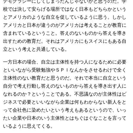
デモクラシーにしてしまったんじゃないかと思うのだ。学
校では決して安らげる場所ではなく日本もどちらかという
とアメリカのような自立を促しているように思う。しかし
アメリカと日本が違うのがアメリカは考えることが教育に
含まれているということ。答えのないものから答えを導き
出すための教育だ。それはアメリカにもスイスにもある自
立という考えと共通している。
一方日本の場合、自立は主体性を持つ人になるために必要
といいながら受験勉強やＳＰＩなんかをさせるわけで全く
主体性のない教育だと思うのだ。それで本当に自立という
自分で考え行動し答えのないものから答えを導き出す人に
なれるのか？ということである。不思議なのが主体性はビ
ジネスで必要といいながら企業は何もわからない新人をと
って会社色に染めたいという考えもあるというので、いっ
たい企業や日本のいう主体性とはちぐはぐなことを言って
いるように思えてくる。