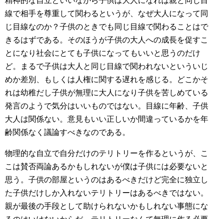
精神的な自立といいながら子供は大人になれば親と同じ目
線で相手を尊重して関わるというが、なぜ大人になって同
じ目線なのか？子供のときでも同じ目線で関わることはで
きるはずである。そのほうが子供の大人への成長を促すこ
とになり社会にとても子供になってもいいと思うのだけ
ど。まるで子供は大人と同じ目線で関われないといういじ
めか差別、もしくは人権に関する遅れを感じる。どこかそ
れは幼稚だし子供が無理に大人になり子供を苦しめている
発言のようで気分はいいものではない。目線に年齢、子供
大人は関係ない。意見もいい正しいか間違っているかを年
齢関係なく議論すべきなのである。
物理的な自立で自分だけのテリトリーを作るというが、こ
こは賛否両論あるかもしれないが僕は子供には必要ないと
思う。子供の部屋というのはあるべきだけど完全に独立し
た子供だけしか入れないテリトリーはあるべきではない。
親が最後の手段として助けられないかもしれない事態にな