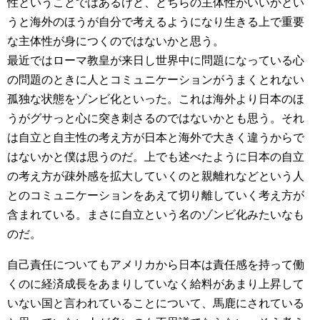
性ということではあるけど、どちらの主体性がいいかとい
うと海外のほうが自分で考えるようになり生きる上で重要
な主体性が身につくのではないかと思う。
最近ではローマ教皇が来日し世界中に問題になっている心
の問題のときに人とコミュニケーションがうまくとれない
孤独な状態をゾンビ化といった。これは海外より日本のほ
うがグサっと心に突き刺さるのではないかとも思う。それ
は自立と自主性の考え方が日本と海外で大きく違うからで
はないかと僕は思うのだ。上でも述べたように日本の自立
の考え方が疎外感を拡大していくのと親離れなどという人
とのコミュニケーションをあえて切り離していく考え方が
含まれている。まさに自立という名のゾンビ化みたいなも
のだ。
自己責任についてもアメリカから日本は責任感を持って働
くのに経済成長をあまりしていなく給料があまり上昇して
いない国と言われていることについて、馬鹿にされている