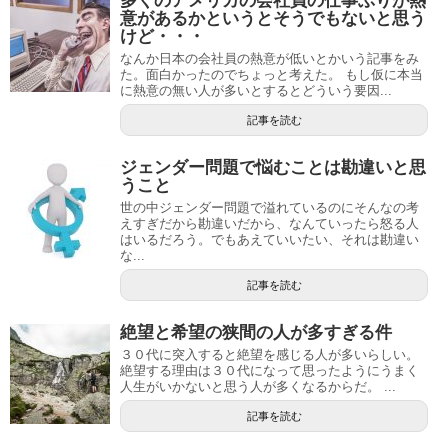
多くのアメリカの会社員の仕事ぶりが熱
意があるかというとそうでもないと思う
けど・・・
なんか日本の会社員の熱意が低いとかいう記事をみ
た。面白かったのでちょっと考えた。 もし仮に本当
に熱意の無い人が多いとするとどういう要因...
記事を読む
ジェンダー問題で悩むことは勘違いと思
うこと
世の中ジェンダー問題で溢れているのにそんなの考
えすぎだから勘違いだから、なんていったら怒る人
はいるだろう。でもあえていいたい、それは勘違い
な...
記事を読む
絶望と希望の狭間の人が多すぎる件
３０代に突入すると絶望を感じる人が多いらしい。
絶望する理由は３０代になって思ったようにうまく
人生がいかないと思う人が多くなるからだ。 ...
記事を読む