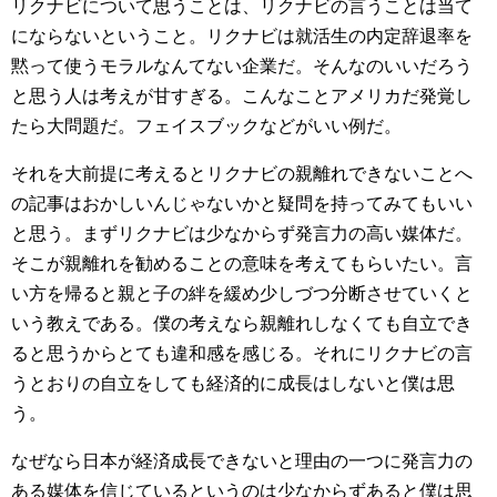
リクナビについて思うことは、リクナビの言うことは当て
にならないということ。リクナビは就活生の内定辞退率を
黙って使うモラルなんてない企業だ。そんなのいいだろう
と思う人は考えが甘すぎる。こんなことアメリカだ発覚し
たら大問題だ。フェイスブックなどがいい例だ。
それを大前提に考えるとリクナビの親離れできないことへ
の記事はおかしいんじゃないかと疑問を持ってみてもいい
と思う。まずリクナビは少なからず発言力の高い媒体だ。
そこが親離れを勧めることの意味を考えてもらいたい。言
い方を帰ると親と子の絆を緩め少しづつ分断させていくと
いう教えである。僕の考えなら親離れしなくても自立でき
ると思うからとても違和感を感じる。それにリクナビの言
うとおりの自立をしても経済的に成長はしないと僕は思
う。
なぜなら日本が経済成長できないと理由の一つに発言力の
ある媒体を信じているというのは少なからずあると僕は思