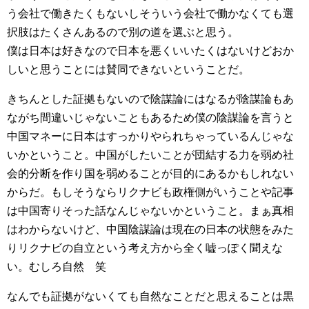
う会社で働きたくもないしそういう会社で働かなくても選
択肢はたくさんあるので別の道を選ぶと思う。
僕は日本は好きなので日本を悪くいいたくはないけどおか
しいと思うことには賛同できないということだ。
きちんとした証拠もないので陰謀論にはなるが陰謀論もあ
ながち間違いじゃないこともあるため僕の陰謀論を言うと
中国マネーに日本はすっかりやられちゃっているんじゃな
いかということ。中国がしたいことが団結する力を弱め社
会的分断を作り国を弱めることが目的にあるかもしれない
からだ。もしそうならリクナビも政権側がいうことや記事
は中国寄りそった話なんじゃないかということ。まぁ真相
はわからないけど、中国陰謀論は現在の日本の状態をみた
りリクナビの自立という考え方から全く嘘っぽく聞えな
い。むしろ自然 笑
なんでも証拠がないくても自然なことだと思えることは黒