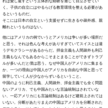
れば愛し返すという主体的な経験を通じて自立させてい
く。子供の自立にはやるらげる教育環境を整える必要があ
るというものだ。
そこには日本の自立という支援せずに生きるや疎外感、親
離れというものはない。
他にはアメリカの例でいうとアメリカは争いが多い場所だ
と思う。それは色んな考えがありすぎていてスイスとは違
うデモクラシーがあるからだ。拝金主義も人間疎外も利己
主義もなんでもあるからこそまとまることができずトラブ
ルが多いんだと僕は思う。なぜ中国人がアメリカに集まる
か、一つの理由は中国人がアメリカを自由な中国と思って
留学していく人が少なからずいるということ。
中国のように利己主義、人間疎外、拝金主義でも全く問題
ないアメリカ、でも中国みたいな言論統制はされていな
い、一応アメリカにも言論統制はあるけど建前上されては
いない。分断があたりまえの中国はアメリカを分断された