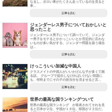
なるし、ボロい車がたくさん走っているのを見ると
車...
記事を読む
ジェンダーレス男子についておかしいと
思ったこと
ジェンダーレス男子について調べていて、ジェンダ
ー男子をモテるとかかっこいいとか否定的に言わな
いものが多い気がする。ジェンダー問題を扱う場合
は...
記事を読む
けっこういい加減な中国人
クラスメイトの中国人がいいかげんな子が多くて困
る話。 グループで提出しなければいけない宿題に
も、何時までにその子の担当分を済ませると言...
記事を読む
世界の最高な国ランキングついて
世界の最高な国ランキング が発表されてそれを見
ると日本が２位、中国が１６位、韓国が２２位だ。