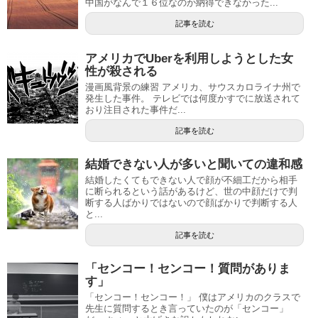
中国がなんで１６位なのか納得できなかった...
記事を読む
アメリカでUberを利用しようとした女
性が殺される
漫画風背景の練習 アメリカ、サウスカロライナ州で
発生した事件。 テレビでは何度かすでに放送されて
おり注目された事件だ...
記事を読む
結婚できない人が多いと聞いての違和感
結婚したくてもできない人で顔が不細工だから相手
に断られるという話があるけど、世の中顔だけで判
断する人ばかりではないので顔ばかりで判断する人
と...
記事を読む
「センコー！センコー！質問がありま
す」
「センコー！センコー！」 僕はアメリカのクラスで
先生に質問するとき言っていたのが「センコー」