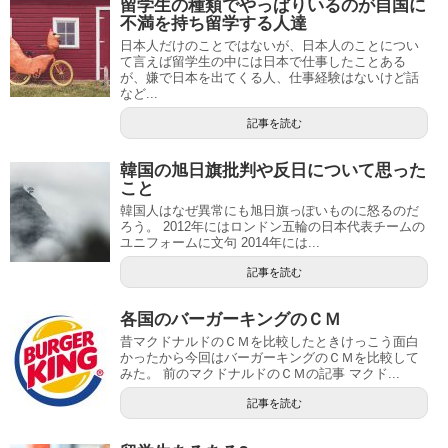
留学生の種類でやっぱりいるのが自国に
不満を持ち留学する人達
日本人だけのことではないが、日本人のことについ
て言えば留学生の中には日本で仕事したことある
が、嫌で日本を出てくる人、仕事経験はないけど話
など...
記事を読む
韓国の旭日旗批判や反日について思った
こと
韓国人はなぜ異常にも旭日旗っぽいものに怒るのだ
ろう。 2012年にはロンドン五輪の日本代表チームの
ユニフォームに文句 2014年には...
記事を読む
各国のバーガーキングのＣＭ
昔マクドナルドのＣＭを比較したときけっこう面白
かったから今回はバーガーキングのＣＭを比較して
みた。 前のマクドナルドのＣＭの記事 マクド...
記事を読む