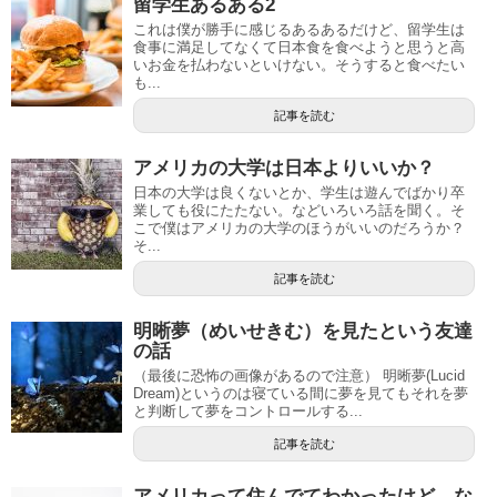
留学生あるある2
これは僕が勝手に感じるあるあるだけど、留学生は
食事に満足してなくて日本食を食べようと思うと高
いお金を払わないといけない。そうすると食べたい
も...
記事を読む
アメリカの大学は日本よりいいか？
日本の大学は良くないとか、学生は遊んでばかり卒
業しても役にたたない。などいろいろ話を聞く。そ
こで僕はアメリカの大学のほうがいいのだろうか？
そ...
記事を読む
明晰夢（めいせきむ）を見たという友達
の話
（最後に恐怖の画像があるので注意） 明晰夢(Lucid
Dream)というのは寝ている間に夢を見てもそれを夢
と判断して夢をコントロールする...
記事を読む
アメリカって住んでてわかったけど、な