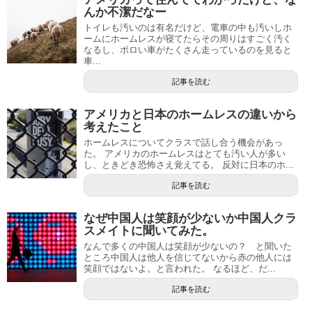
んか不潔だなー
トイレも汚いのは有名だけど、電車の中も汚いしホ
ームにホームレスが寝てたらその周りはすごく汚く
なるし、ボロい車がたくさん走っているのを見ると
車...
記事を読む
アメリカと日本のホームレスの違いから
考えたこと
ホームレスについてクラスで話し合う機会があっ
た。 アメリカのホームレスはとても汚い人が多い
し、ときどき恐怖さえ覚えてる。 反対に日本のホ...
記事を読む
なぜ中国人は笑顔が少ないか中国人クラ
スメイトに聞いてみた。
なんで多くの中国人は笑顔が少ないの？ と聞いた
ところ中国人は他人を信じてないから赤の他人には
笑顔ではないよ。と言われた。 なるほど、だ...
記事を読む