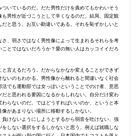
みついているのだ。だた男性だけを責めてもかわいそう
像も男性が近づこうとして辛くなるのだ。結局、固定観
んだと思う。お互い勘違いである。それを恥ずかしいと
なさ、弱さではなく男性像によって生まれるそれらを考
いことではないだろうか？愛の無い人はカッコイイだろ
こと言えるだろう。だからなかなか変えることができず
けないのもわかる。男性像から離れると間違いなく社会
部活でも運動部では女っぽいということでのけ者、意思
ツだと思われる要因になるかもしれない。自分だけ変わ
変わらないのだ。ではどうすればいいのか、というと本
性像があまりない場所に移動するしかない。
。負けないようにしようとするから弱音を吐けない、強
がをしない選択をするしかないと思う。例えば就職しな
コストが低い別の国に行く、日本国内でもコストを落と