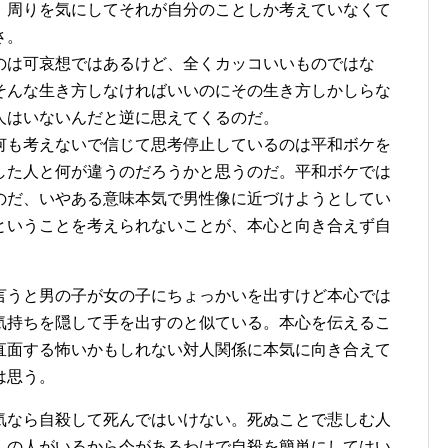
、周りを気にしてそれが自分のことしか考えていなくて
さ。
のは可哀想ではあるけど、全くカッコいいものではな
そんな生き方しなければいいのにその生き方しかしらな
人はいないんだと逆に思えてくるのだ。
何も考えないで信じて思考停止しているのは平和ボケを
した人と何が違うのだろうかと思うのだ。平和ボケでは
のだ、いやある意味本気で男性像に近づけようとしてい
ということを考えられないことが、本心と向き合えず自
。
言うと男の子が女の子にちょっかいを出すけど本心では
気持ちを隠して手を出すのと似ている。本心を伝えるこ
直面する怖いかもしれない対人関係に本気に向き合えて
は思う。
気なら自殺して死んではいけない。死ぬことで悲しむ人
んの人がいるから今があるわけで自殺を簡単にしてはい