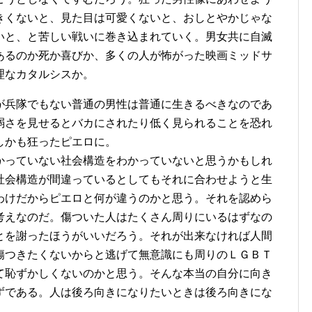
きくないと、見た目は可愛くないと、おしとやかじゃな
いと、と苦しい戦いに巻き込まれていく。男女共に自滅
あるのか死か喜びか、多くの人が怖がった映画ミッドサ
理なカタルシスか。
が兵隊でもない普通の男性は普通に生きるべきなのであ
弱さを見せるとバカにされたり低く見られることを恐れ
しかも狂ったピエロに。
かっていない社会構造をわかっていないと思うかもしれ
社会構造が間違っているとしてもそれに合わせようと生
わけだからピエロと何が違うのかと思う。それを認めら
考えなのだ。傷ついた人はたくさん周りにいるはずなの
とを謝ったほうがいいだろう。それが出来なければ人間
傷つきたくないからと逃げて無意識にも周りのＬＧＢＴ
て恥ずかしくないのかと思う。そんな本当の自分に向き
ずである。人は後ろ向きになりたいときは後ろ向きにな