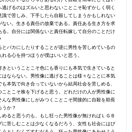
へ逃げるのはズルいと思わないことこそ恥ずかしく弱く
意識で苦しみ、下手したら自殺してしまうかもしれない
がない。生きる責任の放棄である。責任ある生き方を求
ある。自分には関係ないと責任転嫁して自分のことだけ
？
るとバカにしたりすることが逆に男性を苦しめているの
入れる心を持つほうが僕はいいと思う。
好きということこそ色にも香りにも本気で生きていると
にはならない。男性像に逃げることは様々なことに本気
でも本気で向き合っていないから結局社会を苦しめる、
つことこそ株を下げると思う。どれだけの人が男性像に
そんな男性像にしがみつくことこそ間接的に自殺を助長
ろうか？
しめると思うのも、もし狂った男性像が無ければＬＧＢ
プに苦しむことは少なくなるだろう、女性も社会にはび
こうとしなくてすむだろう。狂った男性像にあわせよう