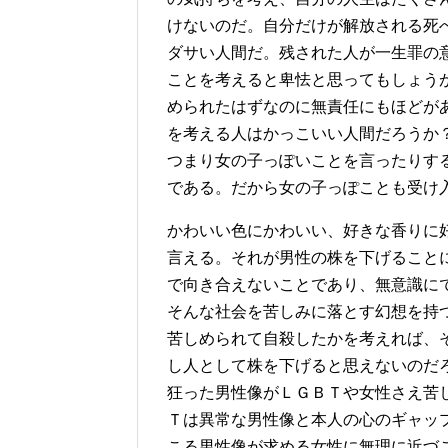
けないのだ。自分だけが解放される死
ダサい人間だ。残された人が一生罪の
ことを考えると卑怯と思ってもしょう
められたはずなのに無責任にもほどが
を考える人はかっこいい人間だろうか
つまり女の子っぽいことを言ったりす
である。だから女の子っぽことも受け
かわいい色にかわいい、好きな香りに
言える。それが男性の株を下げること
で向き合えないことであり、無意識に
そんな社会を苦しみに落とす幻想を持
苦しめられて自殺したかを考えれば、
し人として株を下げると思えないのだ
狂った男性像がＬＧＢＴや女性さえ苦
Ｔは異常な男性像と本人の心のギャッ
こる男性像が求める女性に無理に近づ