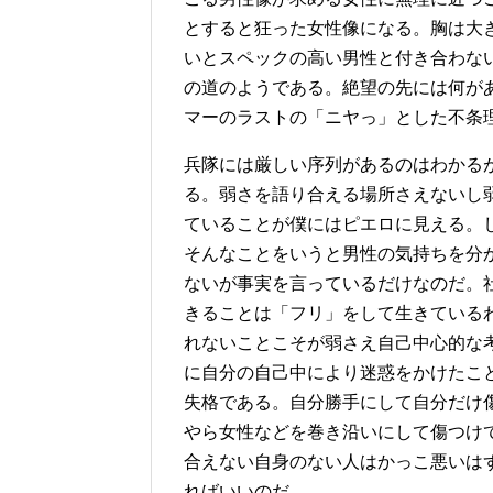
とすると狂った女性像になる。胸は大
いとスペックの高い男性と付き合わな
の道のようである。絶望の先には何が
マーのラストの「ニヤっ」とした不条
兵隊には厳しい序列があるのはわかる
る。弱さを語り合える場所さえないし
ていることが僕にはピエロに見える。
そんなことをいうと男性の気持ちを分
ないが事実を言っているだけなのだ。
きることは「フリ」をして生きている
れないことこそが弱さえ自己中心的な
に自分の自己中により迷惑をかけたこ
失格である。自分勝手にして自分だけ
やら女性などを巻き沿いにして傷つけ
合えない自身のない人はかっこ悪いは
ればいいのだ。