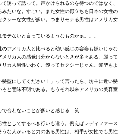
って誘って誘って。声かけられるのを待つのではなく、
るみたいな。すごい。また女性の顔立ちも日本の女性の
セクシーな女性が多い。つまりモテる男性はアメリカ女
はモテないと言っているようなものかぁ。。。
性のアメリカ人と比べると幼い感じの容姿も嫌いじゃな
アメリカ人の感覚は分からないときが多々ある。髭って
メリカ人男性いわく、髭ってセクシーじゃん。髪型もよ
い髪型にしてください！」って言ったら、坊主に近い髪
いろと意味不明である。もうそれ以来アメリカの美容室
カで合わないことが多いと感じる 笑
男性としてするべき行いも違う。例えばレディファース
そうな人がいると力のある男性は、相手が女性でも男性