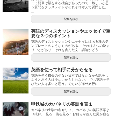
って簡単は話をする機会があったので、難しいと思
う質問をクラスメイトがそれぞれ考えて質問した。
...
記事を読む
英語のディスカッションやエッセイで重
要な３つのポイント
英語のディスカッションやエッセイにはある種のテ
ンプレートのようなものがある。 それは３つの決ま
りごとがあり、それを含んだ文、議論かどう...
記事を読む
英語を使って相手に分からせる
英語を使う機会の少ない日本ではなかなか会話をし
ようと思う人は少ないかもしれない。 でも英語を学
びたい人は多いと思う。でもいざ海外旅行に...
記事を読む
甲鉄城のカバネリの英語名言１
カバネリの生駒の名セリフ。 カバネリの英語字幕よ
り抜粋。 見ろ、俺を見ろ！お前らが蔑んだ男が血を