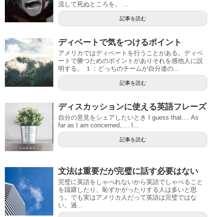
流して死ぬところを。 ...
記事を読む
ディベートで気をつけるポイント
アメリカではディベートを行うことがある。ディベ
ートで勝つためのポイントがありそれを感他人に説
明する。 １：どっちのチームが自分達の...
記事を読む
ディスカッションに使える英語フレーズ
自分の意見をシェアしたいとき I guess that.... As
far as I am concerned,.... I...
記事を読む
文法は重要だが完璧に話す必要はない
完璧に英語をしゃべれないから英語でしゃべること
を躊躇したり、恥ずかがったりする人は多いと思
う。でも実はアメリカ人だって英語は完璧ではな
い。過...