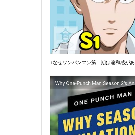
↑なぜワンパンマン第二期は違和感が
Why One-Punch Man Season 2's Ani