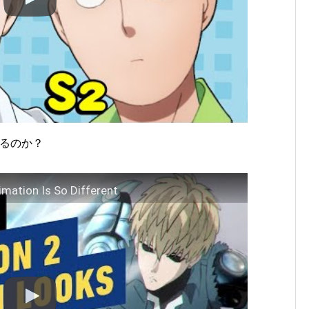
あるのか？
mation Is So Different