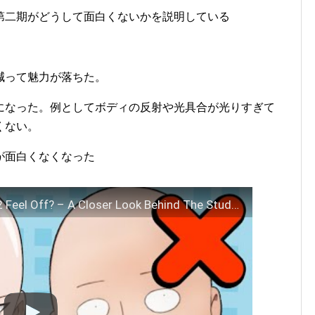
第二期がどうして面白くないかを説明している
減って魅力が落ちた。
になった。例としてボディの反射や光具合が光りすぎて
くない。
が面白くなくなった
Why Does One Punch Man Season 2 Feel Off? – A Closer Look Behind The Studios | Get In The Robot