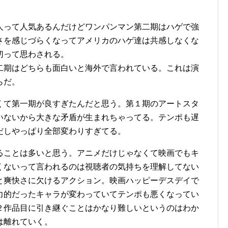
人って人気あるんだけどワンパンマン第二期はハゲで強
さを感じづらくなってアメリカのハゲ達は共感しなくな
切って思わされる。
二期はどちらも面白いと海外で言われている。これは演
らだ。
くて第一期が良すぎたんだと思う。第１期のアートスタ
いないから大きな矛盾が生まれちゃってる。テンポも遅
だしやっぱり全部変わりすぎてる。
ることは多いと思う。アニメだけじゃなくて映画でもキ
くないって言われるのは視聴者の気持ちを理解してない
と爽快さに欠けるアクション。映画ハッピーデスデイで
力的だったキャラが変わっていてテンポも悪くなってい
２作品目に引き継ぐことはかなり難しいというのはわか
は離れていく。