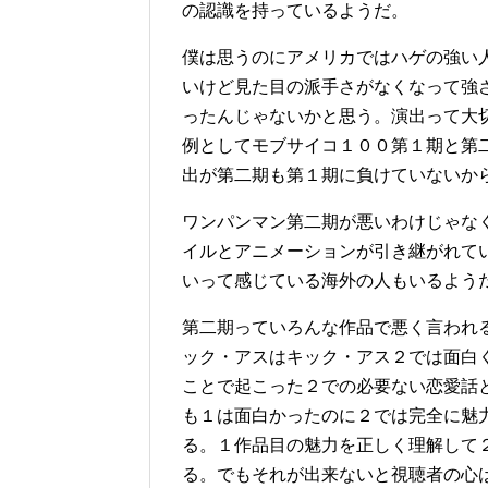
の認識を持っているようだ。
僕は思うのにアメリカではハゲの強い
いけど見た目の派手さがなくなって強
ったんじゃないかと思う。演出って大
例としてモブサイコ１００第１期と第
出が第二期も第１期に負けていないか
ワンパンマン第二期が悪いわけじゃな
イルとアニメーションが引き継がれて
いって感じている海外の人もいるよう
第二期っていろんな作品で悪く言われ
ック・アスはキック・アス２では面白
ことで起こった２での必要ない恋愛話
も１は面白かったのに２では完全に魅
る。１作品目の魅力を正しく理解して
る。でもそれが出来ないと視聴者の心