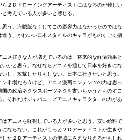
がら２Ｄドローイングアーティストにはなるのが難しい
いと考えている人が多いと感じる。
と思う。海賊版なくしてこの影響力はなかったのではな
は違う、かわいい日本スタイルのキャラがものすごく指
アニメ好きな人が増えているのは、将来的な経済効果と
ないかと思う。なぜならアニメを通して日本を好きにな
ないし、攻撃したりもしない。日本に行きたいと思う。
イン市場だろうけど、アニメ漫画コンテンツの力は思っ
他国の政治ネタやスポーツネタを書いちゃうとものすご
る。それだけジャパニーズアニメキャラクターの力があ
ではアニメを軽視している人が多いと思う。安い給料で
うにならない。これがもっと２Ｄアーティストが生きや
行した２Ｄアーティストの聖域にさえなりえるかもしれ