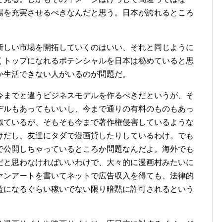
場を充実させるべきなんだと思う。日本が誇れるところ
新しい市場を開拓していくのはいい、それと同じように
くトップになれるポテンシャルを日本は秘めていると思
か生活できない人がいるのが問題だ。
今までと違うビジネスモデルを作るべきだというが、そ
デルもあってもいいし、今まで通りの有料のものもあっ
似ているが、そもそも今まで著作権侵害しているような
けだし、友達にタダで漫画貸したりしているわけ。でも
で公開しちゃっているところか問題なんだよ。海外でも
だと思わなければいいわけで、大々的に漫画村みたいに
ァンアートを書いてネットで広告収入を得ても、法律的
益になるぐらい稼いでない限り暗黙に許可されるという