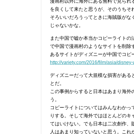
漫画村以外に海外にある無料で見られ
を良くして来たと思うが、そのうちそ
そろいいだろうってときに海賊版がな
じゃないかな。
また中国で嘘か本当かコピーライトの
で中国で漫画村のようなサイトを削除
あるサイトがディズニーが中国でコピ
http://variety.com/2016/film/asia/disne
ディズニーだって大規模な損害がある
とだ。
この事例からすると日本はあまり海外
う。
コピーライトについてはみんなわかっ
りする。そして海外ではほとんどのキ
てはいけない。でも日本は二次創作、
人はあまり知っていないと思う。これ