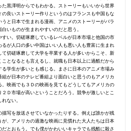
った黒澤明からでもわかる。ストーリーもいいから世界
ィの良いストーリー作りというのはフランスも中国もな
いうと日本で生まれる漫画、アニメのストーリーがバラ
面白いものが生まれやすいのだと思う。
やすい。切磋琢磨しているレベルが日本市場と他国の市
わるが人口の多い中国はいい人も悪い人も豊富に生まれ
して切磋琢磨して大学を卒業する人が多いからこそ、新
くことなるとも言えるし、就職も日本以上に過酷だから
する学生が多いとも感じる。まさに日本のアニメ市場み
番組が日本のテレビ番組より面白いと思うのもアメリカ
る。映画でも３Ｄの映画を見てもどうしてもアメリカの
り２Ｄ市場が高いということだろう。競争が激しいとこ
しれない。
の描写を放送させていなかったりする。例えば誰かが残
うが、アメリカの過激な映画に見慣れた大人たちは日本
のだとおもう。でも僕がかわいいキャラでも残酷に殺さ