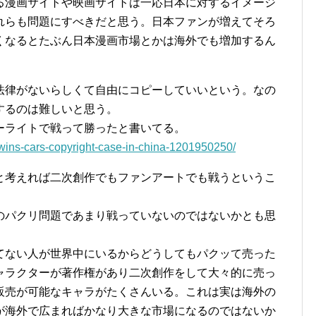
る漫画サイトや映画サイトは一応日本に対するイメージ
れらも問題にすべきだと思う。日本ファンが増えてそろ
くなるとたぶん日本漫画市場とかは海外でも増加するん
法律がないらしくて自由にコピーしていいという。なの
するのは難しいと思う。
ーライトで戦って勝ったと書いてる。
y-wins-cars-copyright-case-in-china-1201950250/
と考えれば二次創作でもファンアートでも戦うというこ
のパクリ問題であまり戦っていないのではないかとも思
てない人が世界中にいるからどうしてもパクッて売った
ャラクターが著作権があり二次創作をして大々的に売っ
販売が可能なキャラがたくさんいる。これは実は海外の
が海外で広まればかなり大きな市場になるのではないか