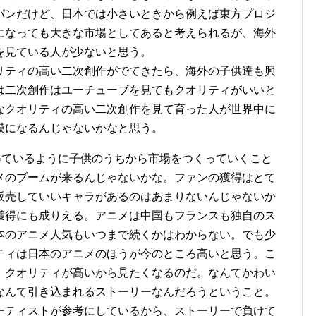
パンだけど、日本では小さいときから例えば東方プロジ
になっても大きな市場としてあると考えられるが、海外
を見ている人が少ないと思う。
リティの高い二次創作がでてきたら、海外の子供達も興
は二次創作はユーチューブを見てもクオリティがいいと
なクオリティの高い二次創作を見て育った人が世界中に
模になるんじゃないかなと思う。
得ているように子供のうちから市場をつくっていくこと
メのブームが来るんじゃないかな。ファンの獲得はとて
販売していいキャラがあるのはあまりないんじゃないか
獲得にも成りえる。アニメは中国もフランスも独自のス
本のアニメ人気もいつまで続くかはわからない。でも少
ティは日本のアニメのほうが今のところ高いと思う。こ
、クオリティが高いから見たくなるのだ。なんてかわい
なんて引き込まれるストーリーなんだろうということ。
ーティストが参考にしているから、ストーリーで負けて