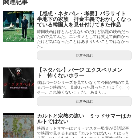
関連記事
【感想・ネタバレ・考察】パラサイト
半地下の家族 拝金主義でおかしくなっ
ている韓国人を見せ付けてきた作品
韓国映画はほとんど見ないのだけど話題の映画だっ
たので見てみた。エンタメとしては笑えて面白かっ
たけど気になったことはあまりいいことではなかっ
た...
記事を読む
【ネタバレ】パージ エクスペリメン
ト 怖くないホラー
僕はパージシリーズを見ていなくて今回が初めて見
るパージ映画だ。 見終わった思ったことは「う、う
そー。これ怖くない！」だ。 あまり...
記事を読む
カルトと宗教の違い ミッドサマーはカ
ルトではない
映画ミッドサマーはアリ・アスター監督が英語記事
で映画で見せるものは「カルトではない」とはっき