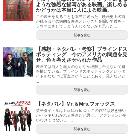
ような強烈な描写がある映画。楽しめる
かどうかは本当に人による映画。
この映画を見ることを本当に迷った。映画史上名前
が残るほどの病的な映画ということを聞いて僕をト
ラウマにさせてしまうんじゃないかと思った...
記事を読む
【感想・ネタバレ・考察】ブラインドス
ポッティング 今のアメリカの問題を見
せ、色々考えさせられた作品
映画では白人と黒人のなかなか理解し合えない問題
を描いている。ブラインドスポッティングというタ
イトルなだけに盲点ということであり、見えないと
こ...
記事を読む
【ネタバレ】Mr.＆Mrs.フォックス
英語タイトルはThe Con Is On. この作品は好き嫌い
がハッキリわかれる映画だと思う。 アクションが多
いわけではないし、...
記事を読む