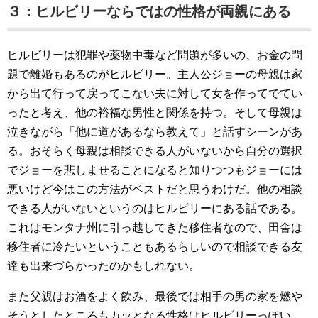
３：ヒルビリーならではの性格が両親にある
ヒルビリーは犯罪や薬物中毒など問題が多いの、お金の問
題で離婚もあるのがヒルビリー。主人公ジョーの母親は家
から出て行って戻ってこない夫に対して女を作ってでてい
ったと考え、他の裕福な男性と関係を持つ。そして母親は
泣きながら「他に道があるなら教えて」と話すシーンがあ
る。おそらく母親は相談できる人がいないから自分の選択
でジョーを悲しませることになると知りつつもジョーには
悪いけど今はこの方法がベストだと思うわけだ。他の相談
できる人がいないというのはヒルビリーにある話である。
これはモンタナ州に引っ越してきた移住者なので、田舎は
移住者に冷たいということもあるらしいので相談できる友
達も出来づらかったのかもしれない。
また父親はお酒をよく飲み、最後では相手の男の家を燃や
そうとしたところもカッとなる性格はヒルビリーっぽい。