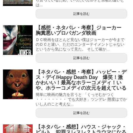
り言っているため、いったいカルトと宗教の違いと
は...
記事を読む
【感想・ネタバレ・考察】ジョーカー
胸糞悪いプロパガンダ映画
ＤＣ映画をほとんど見ない僕はジョーカーが今まで
のＤＣと違い、ただのエンターテイメントじゃない
というから気になって見た。 そして確か...
記事を読む
【ネタバレ・感想・考察】ハッピー・デ
ス・デイ/Happy Death Day 爆笑！激
かわいい！最高なホラーコメディ！い
や、ホラーコメディの次元を超えている
簡単に映画の魅力を言うと 「くっそむかつく
・・・・・・・・ でも大好き」ツンデレ 態度はでか
いし人のこと考えな...
記事を読む
【ネタバレ・感想】ハウス・ジャック・
ビルト 犯罪スレスレ？トラウマになる