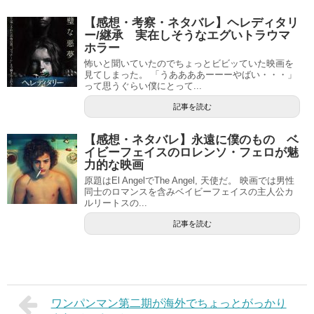
【感想・考察・ネタバレ】ヘレディタリ
ー/継承 実在しそうなエグいトラウマ
ホラー
怖いと聞いていたのでちょっとビビッていた映画を
見てしまった。 「うああああーーーやばい・・・」
って思うぐらい僕にとって...
記事を読む
【感想・ネタバレ】永遠に僕のもの ベ
イビーフェイスのロレンソ・フェロが魅
力的な映画
原題はEl AngelでThe Angel, 天使だ。 映画では男性
同士のロマンスを含みベイビーフェイスの主人公カ
ルリートスの...
記事を読む
ワンパンマン第二期が海外でちょっとがっかり