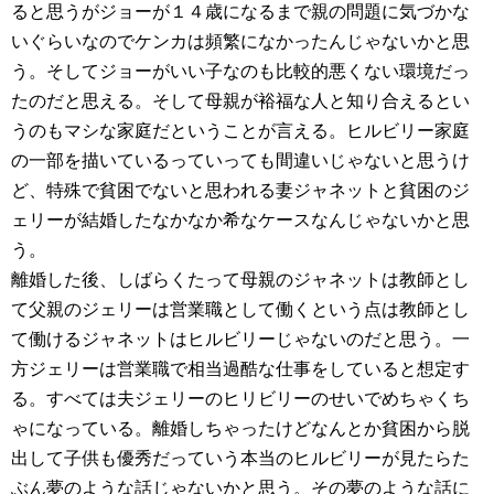
ると思うがジョーが１４歳になるまで親の問題に気づかな
いぐらいなのでケンカは頻繁になかったんじゃないかと思
う。そしてジョーがいい子なのも比較的悪くない環境だっ
たのだと思える。そして母親が裕福な人と知り合えるとい
うのもマシな家庭だということが言える。ヒルビリー家庭
の一部を描いているっていっても間違いじゃないと思うけ
ど、特殊で貧困でないと思われる妻ジャネットと貧困のジ
ェリーが結婚したなかなか希なケースなんじゃないかと思
う。
離婚した後、しばらくたって母親のジャネットは教師とし
て父親のジェリーは営業職として働くという点は教師とし
て働けるジャネットはヒルビリーじゃないのだと思う。一
方ジェリーは営業職で相当過酷な仕事をしていると想定す
る。すべては夫ジェリーのヒリビリーのせいでめちゃくち
ゃになっている。離婚しちゃったけどなんとか貧困から脱
出して子供も優秀だっていう本当のヒルビリーが見たらた
ぶん夢のような話じゃないかと思う。その夢のような話に