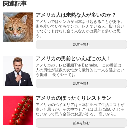
関連記事
アメリカ人は未熟な人が多いのか？
アメリカではケンカが日本より起きることがある。
街を歩いていてもケンカ、叫んでいる人、殴り合い
でなくてもけなし合う人なんかは意外と多いと思
う。...
記事を読む
アメリカの男前といえばこの人！
アメリカのテレビ番組The Bachelor。 この番組は一
人の男性が複数の女性から最終的に一人を選ぶとい
う番組。 長くやってお...
記事を読む
アメリカのぼったくりレストラン
アメリカのベイエリアは日本に比べて生活コストが
高いと思うが、その中でもこれは以上に高いんじゃ
ないかって思う金額のお店がある。 高いから...
記事を読む