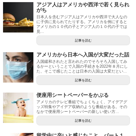
アジア人はアメリカや西洋で若く見られ
がち
日本人を含むアジア人はアメリカや西洋で大人なの
に子供に見られてたりする。アメリカを例にすると
アメリカの１０代の子とアジア人の１０代の子では
見...
記事を読む
アメリカから日本へ入国が大変だった話
入国緩和されたと言われたのでそろそろ入国してみ
るかーということで入国の手続きを2022年８月にし
た、そこで感じたことは日本の入国は大変だとい...
記事を読む
便座用シートペーパーをかぶる
アメリカのテレビ番組でちょくちょく、アイデアグ
ッズ特集やアイデア収納のような番組がある。その
なかで便座用シートペーパーの新しい使い方...
記事を読む
留学中に辛いと感じたこと パート１