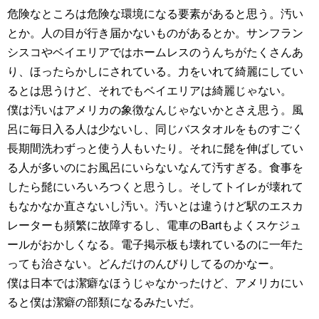
危険なところは危険な環境になる要素があると思う。汚い
とか。人の目が行き届かないものがあるとか。サンフラン
シスコやベイエリアではホームレスのうんちがたくさんあ
り、ほったらかしにされている。力をいれて綺麗にしてい
るとは思うけど、それでもベイエリアは綺麗じゃない。
僕は汚いはアメリカの象徴なんじゃないかとさえ思う。風
呂に毎日入る人は少ないし、同じバスタオルをものすごく
長期間洗わずっと使う人もいたり。それに髭を伸ばしてい
る人が多いのにお風呂にいらないなんて汚すぎる。食事を
したら髭にいろいろつくと思うし。そしてトイレが壊れて
もなかなか直さないし汚い。汚いとは違うけど駅のエスカ
レーターも頻繁に故障するし、電車のBartもよくスケジュ
ールがおかしくなる。電子掲示板も壊れているのに一年た
っても治さない。どんだけのんびりしてるのかなー。
僕は日本では潔癖なほうじゃなかったけど、アメリカにい
ると僕は潔癖の部類になるみたいだ。