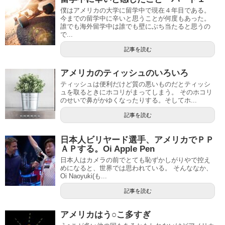
僕はアメリカの大学に留学中で現在４年目である。
今までの留学中に辛いと思うことが何度もあった。
誰でも海外留学中は誰でも壁にぶち当たると思うの
で...
記事を読む
アメリカのティッシュのいろいろ
ティッシュは便利だけど質の悪いものだとティッシ
ュを取るときにホコリがまってしまう。 そのホコリ
のせいで鼻がかゆくなったりする。そしてホ...
記事を読む
日本人ビリヤード選手、アメリカでＰＰ
ＡＰする。Oi Apple Pen
日本人はカメラの前でとても恥ずかしがりやで控え
めになると、世界では思われている。 そんななか、
Oi Naoyuki(も...
記事を読む
アメリカはう○こ多すぎ