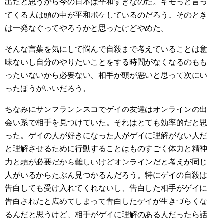
出たと思うから今の日本は平和すぎなのだ。キモっと言っ
てくる人は頭の中が平和ボケしているのだろう。そのとき
は一発なぐってやろうかと思ったけどやめた。
そんな言葉を気にして悩んで自殺まで考えていることは意
味ないし自分のやりたいことをする時間がなくなるのもも
ったいないから必要ない、相手が頭が悪いと思って次にい
ったほうがいいだろう。
ちなみにサンフランシスコでゲイの友達はオンラインの出
会い系で相手を見つけていた。それはとても効率的だと思
った。ゲイの人が好きになった人がゲイに理解がない人だ
と理解させるために行動することはものすごく体力と精神
力と頭が必要だから難しいけどオンラインだと考えが同じ
人がいるからたぶん見つかるんだろう。特にゲイの自殺は
告白しても受け入れてくれないし、告白した相手がゲイに
告白されたと広めてしまって告白したゲイが生きづらくな
るんだと思うけど、相手がゲイに理解のある人だったら話