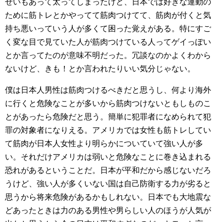
せいもあって太ってしまったけど、日本では好きな運動の
ために筋トレとかやってて筋肉つけてて、筋肉が付くと気
持ち悪いっていう人が多くて困った覚えがある。特にすご
く変な目で見ていた人が筋肉つけている人ってゲイっぽい
とか言ってたのが意味不明だった。冗談なのかよくわから
ないけど、きも！とか言われたりいい気分じゃない。
僕は日本人男性は筋肉つけるべきだと思うし、何より海外
に行くと危険なことが多いから筋肉つけないともしものこ
とがあったら危険だと思う。簡単に犯罪者になめられて犯
罪の対象者になりえる。アメリカでは女性も筋トレしてい
て筋肉が日本人女性より明らかについていて強い人が多
い。それだけアメリカは弱いと危険なことに巻き込まれる
恐れがあるということだ。日本が平和だから感じないだろ
うけど、強い人が多くいない国は自己防衛する力が劣ると
思うから将来危険があるかもしれない。日本でも大地震な
どあったときは力のある男性や男らしい人のほうが人気が