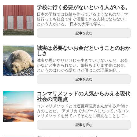
学校に行く必要がないという人がいる。
日本の学校では奴隷を作っているようなものだ！学
校行っても社会ですぐ活躍できる人材にならない！
という人がいる。 日本の大学で学ん...
記事を読む
誠実は必要ないお金だということのおか
しさ
誠実や思いやりだけじゃ生きていけないんだ、お金
がないと生きられない。気持ちよりまず先にお金。
というのはわかる話だけど僕はこの理屈を好...
記事を読む
コンマリメソッドの人気からみえる現代
社会の問題点
コンマリメソッドとは近藤麻理恵さんがする片付け
方のことだ。 アメリカで大ブームになっているコン
マリメソッドを見ていてそんなに特別なことして...
記事を読む