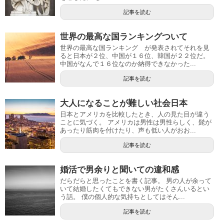
記事を読む
世界の最高な国ランキングついて
世界の最高な国ランキング が発表されてそれを見
ると日本が２位、中国が１６位、韓国が２２位だ。
中国がなんで１６位なのか納得できなかった...
記事を読む
大人になることが難しい社会日本
日本とアメリカを比較したとき、人の見た目が違う
ことに気づく。 アメリカは男性は男性らしく、髭が
あったり筋肉を付けたり、声も低い人がおお...
記事を読む
婚活で男余りと聞いての違和感
だらだらと思ったことを書く記事。 男の人が余って
いて結婚したくてもできない男がたくさんいるとい
う話。 僕の個人的な気持ちとしてはそん...
記事を読む