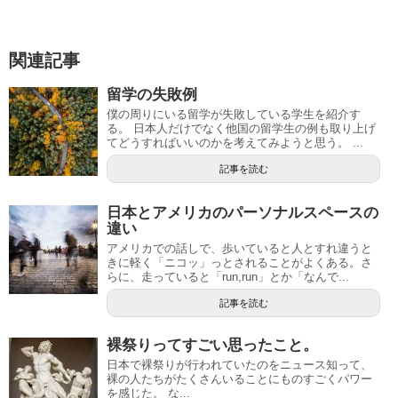
関連記事
留学の失敗例
僕の周りにいる留学が失敗している学生を紹介す
る。 日本人だけでなく他国の留学生の例も取り上げ
てどうすればいいのかを考えてみようと思う。 ...
記事を読む
日本とアメリカのパーソナルスペースの
違い
アメリカでの話しで、歩いていると人とすれ違うと
きに軽く「ニコッ」っとされることがよくある。さ
らに、走っていると「run,run」とか「なんで...
記事を読む
裸祭りってすごい思ったこと。
日本で裸祭りが行われていたのをニュース知って、
裸の人たちがたくさんいることにものすごくパワー
を感じた。 な...