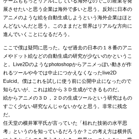
ゲームももっとリアルにしている海外なのでこの産業を発
展させたいと思う企業は海外で多いと思う。反対に日本の
アニメのような絵を自動生成しようという海外企業はほと
んどないんだと思う。このままだと世界はリアルな方向に
進んでいくことになるだろう。
ここで僕は疑問に思った。なぜ過去の日本の１８番のアニ
メやドット絵などの自動生成の研究が少ないのかというこ
と。Live2Dのようなphotoshopからアニメっぽい動きが作
れるツールや今では中止につかえなくなったlive2D
Eulcid。僕はこれを試しに使う前に公開中止になったので
知らないが、これは絵から３Ｄ生成ができるものだ。
絵からアニメの３Ｄ，２Ｄの生成ツールという研究はもの
すごく少ない研究なんじゃないかなと思う。非常に残念
だ。
任天堂の横井軍平氏が言っていた「枯れた技術の水平思
考」というのを知っているだろうか？この考え方は横井氏