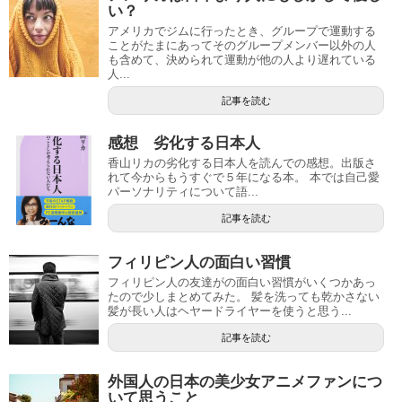
い？
アメリカでジムに行ったとき、グループで運動する
ことがたまにあってそのグループメンバー以外の人
も含めて、決められて運動が他の人より遅れている
人...
記事を読む
感想 劣化する日本人
香山リカの劣化する日本人を読んでの感想。出版さ
れて今からもうすぐで５年になる本。 本では自己愛
パーソナリティについて語...
記事を読む
フィリピン人の面白い習慣
フィリピン人の友達がの面白い習慣がいくつかあっ
たので少しまとめてみた。 髪を洗っても乾かさない
髪が長い人はヘヤードライヤーを使うと思う...
記事を読む
外国人の日本の美少女アニメファンにつ
いて思うこと