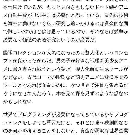
され続けているが、もっと見向きもしないドット絵やアニ
メ自動生成が世の中には必要だと思っている。最先端技術
を海外に負けないぐらい研究し追いかけるのは資金的な面
で難しいのではと僕は思っているので、それならば競争が
必要なく価値のある研究というのが必要だ。
艦隊コレクションが人気になったのも擬人化というコンセ
プトが良かったからだ。男の子が好きな戦艦を美少女アニ
メに書き直され戦うという話だ。擬人化自動生成ツールが
なぜない。古代ローマの彫刻など萌えアニメに変換させる
ツールとかあれば面白いのに、かつ世界で注目を集めるだ
ろうになぜなんだろう。木を見て森を見ずのような話なの
かもしれない。
世界でプログラミングが必要になってきているからプログ
ラミングをしようも重要だけど、それとは違う独創的なも
のを何かを考えることをしないと、資金が潤沢な世界企業