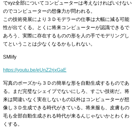
でxyz全部についてコンピューターは考えなければいけない
のでコンピューターの想像力が問われる。
この技術発展により３Ｄモデラーの仕事は大幅に減る可能
性が出てくる。とくに将来コンピューターが認識できるで
あろう、実際に存在するものの形を人の手でモデリングし
てということは少なくなるかもしれない。
SMlify
https://youtu.be/eUnZ2rjxGaE
写真のポーズから３Ｄの簡単な形を自動生成するものであ
る。まだ完璧なシェイプでないにしろ、すごい技術だ。将
来は間違いなく実在しないもの以外はコンピューターが想
像し３Ｄ生成できる時代がきている。将来服も、皮膚もの
毛も全部自動生成される時代が来るんじゃないかとわくわ
くする。