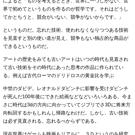
によると「ものを考えるととき、世界に一つしかない、世
界で初めてというものを作るのが哲学です。それはどうし
てかとちうと、競合がいない、競争がないからです。」
というものだ。忘れた技術、使われなくなりつつある技術
を見直すと別の使い道が見え、競争もない独占的な商品が
できるというものだ。
アートの歴史をみても古いアートはいつの時代も見直され
て古い技術をその時代にあった思考の作品に作られてい
る。例えば古代ローマのドリドロスの黄金比を学ぶ
中世のダビデ。レオナルドダビンチに影響を受けダビンチ
が死んだ100年後にできた絵画などなどいろいろある。今ま
さに時代は3dの方向に向かっていてジブリでさ3Dに将来方
向転回するかもしれんし帰路なわけだ。しかし、古い技術
は必ず見直される。忘れるべからずである。
現在世界はゲームも映画もリアルに、３Ｄというのを研究