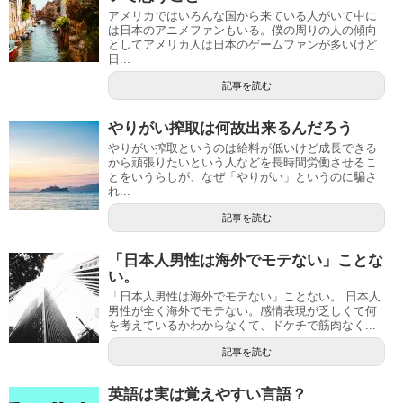
アメリカではいろんな国から来ている人がいて中に
は日本のアニメファンもいる。僕の周りの人の傾向
としてアメリカ人は日本のゲームファンが多いけど
日...
記事を読む
やりがい搾取は何故出来るんだろう
やりがい搾取というのは給料が低いけど成長できる
から頑張りたいという人などを長時間労働させるこ
とをいうらしが、なぜ「やりがい」というのに騙さ
れ...
記事を読む
「日本人男性は海外でモテない」ことな
い。
「日本人男性は海外でモテない」ことない。 日本人
男性が全く海外でモテない。感情表現が乏しくて何
を考えているかわからなくて、ドケチで筋肉なく...
記事を読む
英語は実は覚えやすい言語？