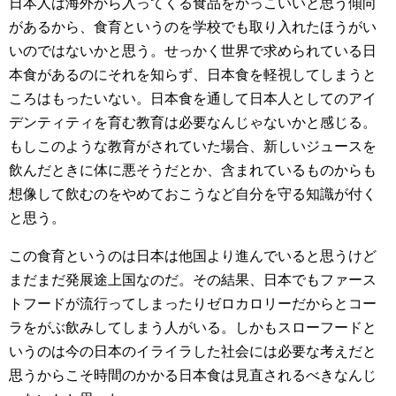
日本人は海外から入ってくる食品をかっこいいと思う傾向
があるから、食育というのを学校でも取り入れたほうがい
いのではないかと思う。せっかく世界で求められている日
本食があるのにそれを知らず、日本食を軽視してしまうと
ころはもったいない。日本食を通して日本人としてのアイ
デンティティを育む教育は必要なんじゃないかと感じる。
もしこのような教育がされていた場合、新しいジュースを
飲んだときに体に悪そうだとか、含まれているものからも
想像して飲むのをやめておこうなど自分を守る知識が付く
と思う。
この食育というのは日本は他国より進んでいると思うけど
まだまだ発展途上国なのだ。その結果、日本でもファース
トフードが流行ってしまったりゼロカロリーだからとコー
ラをがぶ飲みしてしまう人がいる。しかもスローフードと
いうのは今の日本のイライラした社会には必要な考えだと
思うからこそ時間のかかる日本食は見直されるべきなんじ