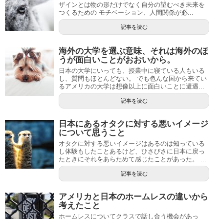
ザインとは物の形だけでなく自分の望むべき未来を
つくるための モチベーション、人間関係が必...
記事を読む
海外の大学を選ぶ意味、それは海外のほ
うが面白いことがおおいから。
日本の大学にいっても、授業中に寝ている人もいる
し、質問もほとんどない。 でも色んな国から来てい
るアメリカの大学は想像以上に面白いことに遭遇...
記事を読む
日本にあるオタクに対する悪いイメージ
について思うこと
オタクに対する悪いイメージはあるのは知っている
し体験もしたことあるけど、ひさびさに日本に戻っ
たときにそれをあらためて感じたことがあった。 ...
記事を読む
アメリカと日本のホームレスの違いから
考えたこと
ホームレスについてクラスで話し合う機会があっ