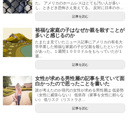
た。 アメリカのホームレスはとても汚い人が多い
し、ときどき恐怖さえ覚えてる。 反対に日本のホ...
記事を読む
裕福な家庭の子はなぜか親を殺すことが
多いと感じるのか
たまたま見ていたニュース記事にアメリカの有名大
学卒業した裕福な家庭の子が父親を殺したというの
があった。１週間１０００ドルをもらっていたが１
週...
記事を読む
女性が求める男性層の記事を見ていて面
白かったので思ったことを書いた
誰が考えたのか現代の女性が求める男性層は 低姿勢
（女性に威張らない） 低依存（家事を女性に頼らな
い） 低リスク（リストラさ...
記事を読む