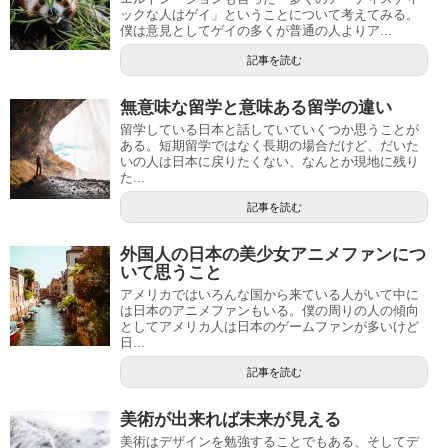
ックな人はゲイ」ということについて考えてみる。
僕は意見としてゲイの多くが普通の人よりア...
記事を読む
無意味な留学と意味ある留学の違い
留学している日本と話していていくつか思うことが
ある。短期留学ではなく長期の場合だけど、だいた
いの人は日本に戻りたくない、なんとか現地に残り
た...
記事を読む
外国人の日本の美少女アニメファンにつ
いて思うこと
アメリカではいろんな国から来ている人がいて中に
は日本のアニメファンもいる。僕の周りの人の傾向
としてアメリカ人は日本のゲームファンが多いけど
日...
記事を読む
美術が出来れば未来が見える
美術はデザインを勉強することでもある、そしてデ