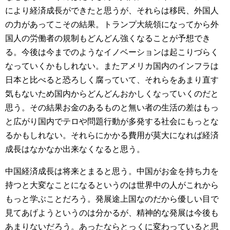
により経済成長ができたと思うが、それらは移民、外国人
の力があってこその結果。トランプ大統領になってから外
国人の労働者の規制もどんどん強くなることが予想でき
る。今後は今までのようなイノベーションは起こりづらく
なっていくかもしれない。またアメリカ国内のインフラは
日本と比べると恐ろしく腐っていて、それらをあまり直す
気もないため国内からどんどんおかしくなっていくのだと
思う。その結果お金のあるものと無い者の生活の差はもっ
と広がり国内でテロや問題行動が多発する社会にもっとな
るかもしれない。それらにかかる費用が莫大になれば経済
成長はなかなか出来なくなると思う。
中国経済成長は将来とまると思う。中国がお金を持ち力を
持つと大変なことになるというのは世界中の人がこれから
もっと学ぶことだろう。発展途上国なのだから優しい目で
見てあげようというのは分かるが、精神的な発展は今後も
あまりないだろう。あったならとっくに変わっていると思