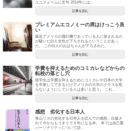
ユニフォームに文句 2014年には...
記事を読む
プレミアムエコノミーの席はけっこう良
い
最近アメリカの飛行機で太っている人に挟まれるの
が騒いだ白人女性が下ろされるということがあっ
た。 この白人のおばちゃんが下ろされた。 ...
記事を読む
学費を抑えるためのコミカレなどからの
転校の落とし穴
留学生は学費を抑えるためにコミカレや日本の大学
を卒業してできるだけアメリカの大学のクラスを取
らないようにしている人は多いと思う。 これ...
記事を読む
感想 劣化する日本人
香山リカの劣化する日本人を読んでの感想。出版さ
れて今からもうすぐで５年になる本。 本では自己愛
パーソナリティについて語...