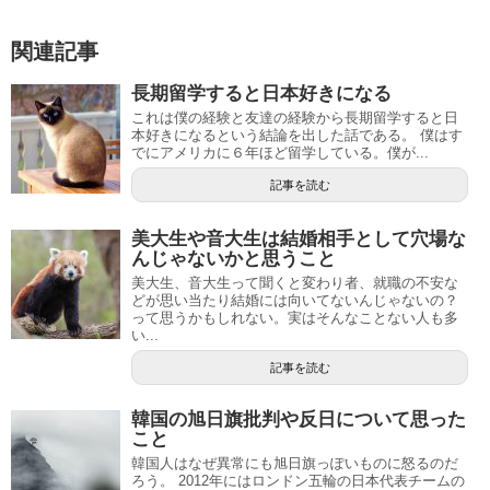
関連記事
長期留学すると日本好きになる
これは僕の経験と友達の経験から長期留学すると日
本好きになるという結論を出した話である。 僕はす
でにアメリカに６年ほど留学している。僕が...
記事を読む
美大生や音大生は結婚相手として穴場な
んじゃないかと思うこと
美大生、音大生って聞くと変わり者、就職の不安な
どが思い当たり結婚には向いてないんじゃないの？
って思うかもしれない。実はそんなことない人も多
い...
記事を読む
韓国の旭日旗批判や反日について思った
こと
韓国人はなぜ異常にも旭日旗っぽいものに怒るのだ
ろう。 2012年にはロンドン五輪の日本代表チームの