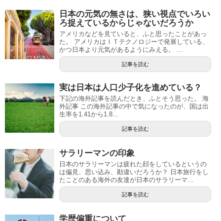
日本の元気の無さは、狭い視点でいろい
ろ捉えているからじゃないだろうか
アメリカなどを見ていると、ふと思ったことがあっ
た。 アメリカはＩＴテクノロジーで発展している、
かつ日本より元気があるようにみえる。 ...
記事を読む
実は日本は人口少子化を進めている？
下記の海外記事を読んだとき、ふとそう思った。 海
外記事 この海外記事の中で気になったのが、国は出
生率を1.41から1.8...
記事を読む
サラリーマンの印象
日本のサラリーマンは疲れた顔をしているというの
は偏見、思い込み、勘違いだろうか？ 日本旅行をし
たことのある海外の友達が日本のサラリーマ...
記事を読む
学歴偏重について