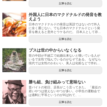
記事を読む
外国人に日本のマクドナルドの発音を教
えよう
日本のマクドナルドの発音は英語ではないので外人
に全く通じない。でも日本のマクドナルドという発
音を教えると意外とウケるのだ。 日本人として存...
記事を読む
ブスは世の中からいなくなる
世の中顔が不細工で結婚出来ないと嘆いている人が
いるで女性で悩んでいるのがなぞである。 なぜなら
現代では女性のかわいい、美人は化粧などで作れ...
記事を読む
勝ち組、負け組みって意味ない
昔バイトの初日、店長がこう言ってきた。 「最近の
若いやつは使えないやつが多い。小学生の運動会で
は過剰に平等というのが叫ばれて、...
記事を読む