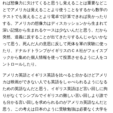
れば想像力に欠けてくると思うし覚えることは重要などこ
とでアメリカは覚えることより使うことをするから数学の
テストでも覚えることより電卓で計算できれば良かったり
する。アメリカの想像力はディスカッションから生まれて
深い記憶から生まれるケースは少ないんだと思う。だから
突然、道義に反することが出てきたりするんじゃないかな
って思う。死んだ人の意思に反して死体を軍の実験に使っ
たり、ドナルドトランプがイギリスのＣＡ社がフェイスブ
ックから集めた個人情報を使って投票させるように人をコ
ントロールしたり。
アメリカ英語とイギリス英語を比べると分かるけどアメリ
カは映画ができない人でも英語をしゃべられるようになる
ための英語なんだと思う。イギリス英語ほど言い回しに拘
りがなくてシンプルでイギリスの難しい言い回しより誰で
も分かる言い回しを求められるのがアメリカ英語なんだと
思う。この考えは日本のように受験勉強は必要なく大学を