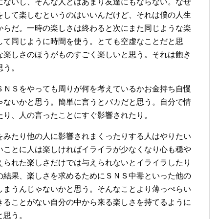
にないし、そんな人とはあまり友達にもならない。なぜ
をして楽しむというのはいいんだけど、それは僕の人生
からだ。一時の楽しさは終わると次にまた同じような楽
して同じように時間を使う。とても空虚なことだと思
な楽しさのほうがものすごく楽しいと思う。それは飽き
思う。
ＳＮＳをやっても周りが何を考えているかお金持ち自慢
ゃないかと思う。簡単に言うとバカだと思う。自分で情
たり、人の言ったことにすぐ影響されたり。
をみたり他の人に影響されまくったりする人はやりたい
いことに人は楽しければイライラが少なくなり心も穏や
えられた楽しさだけでは与えられないとイライラしたり
の結果、楽しさを求めるためにＳＮＳ中毒といった他の
しまうんじゃないかと思う。そんなことより薄っぺらい
きることがない自分の中から来る楽しさを持てるように
と思う。