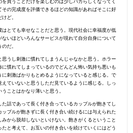
のを買うことだけを楽しむのは少しバカらしくなってく
てその完成度を評価できるほどの知識があればそこに好
だけど。
僕はとても幸せなことだと思う。現代社会に幸福度が低
がないほどいろんなサービスが現れて自分自身について
うのだ。
と思うし刺激に慣れてしまうんじゃなかと思う。ホラー
怖に慣れてしまっているのでどんどん怖い気持ち悪いも
うに刺激ばかりもとめるようになっていると感じる。で
覚えていないと思うしただ見ているように感じる。しっ
いうことはかなり薄いと思う。
した話であって長く付き合っているカップルが飽きてし
カップルが飽きずに長く付き合い続けるには与えられた
しみから脱却しないといけない。飽きがくるということ
ったと考えて、お互いの付き合いを続けていくにはどう