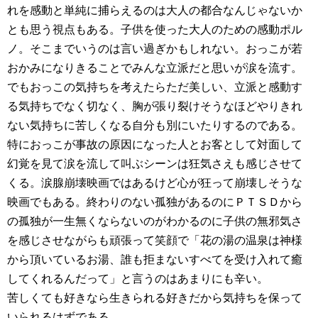
れを感動と単純に捕らえるのは大人の都合なんじゃないか
とも思う視点もある。子供を使った大人のための感動ポル
ノ。そこまでいうのは言い過ぎかもしれない。おっこが若
おかみになりきることでみんな立派だと思いが涙を流す。
でもおっこの気持ちを考えたらただ美しい、立派と感動す
る気持ちでなく切なく、胸が張り裂けそうなほどやりきれ
ない気持ちに苦しくなる自分も別にいたりするのである。
特におっこが事故の原因になった人とお客として対面して
幻覚を見て涙を流して叫ぶシーンは狂気さえも感じさせて
くる。涙腺崩壊映画ではあるけど心が狂って崩壊しそうな
映画でもある。終わりのない孤独があるのにＰＴＳＤから
の孤独が一生無くならないのがわかるのに子供の無邪気さ
を感じさせながらも頑張って笑顔で「花の湯の温泉は神様
から頂いているお湯、誰も拒まないすべてを受け入れて癒
してくれるんだって」と言うのはあまりにも辛い。
苦しくても好きなら生きられる好きだから気持ちを保って
いられるはずである。