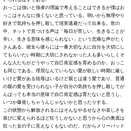
おっこは強いと強者の理論で考えることはできるが僕はお
っこはそんなに強くないと思っている。弱いから無理やり
好きで気持ちを押し殺して現実逃避だって出来る。世の
中、ネットで見つける声は「毎日が苦しい、生きることが
辛い、生きる意味を感じられない」という悲痛な声がたく
さんある。彼女ら彼らには一番大切な人に自分を大切にし
てもらいたい時期に大切にされなかった人も多いらしくそ
んな人たちがどうやって自己肯定感を育めるのか。おっこ
も同じである。理屈なんていらない愛が欲しい時期に厳し
いけど愛がある祖母はいるけど親とは違う愛であり、普通
の親の愛を受けられない子が自分の気持ちを押し殺してが
んばっても本当の意味で自己肯定感は育たないと思うし、
いつか爆発しちゃうんじゃないかと思ったりする。
この状態から解放されるにはそんなやるせなさや哀しさを
喜びに変えられるほど狂うしかないと思うから心の奥底は
狂った女の子に見えなくもないのだ。だからメリーバッド