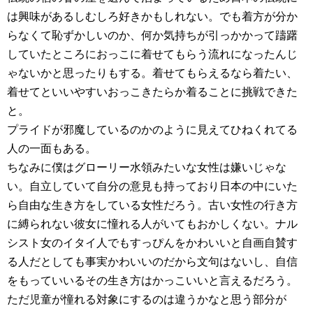
は興味があるしむしろ好きかもしれない。でも着方が分か
らなくて恥ずかしいのか、何か気持ちが引っかかって躊躇
していたところにおっこに着せてもらう流れになったんじ
ゃないかと思ったりもする。着せてもらえるなら着たい、
着せてといいやすいおっこきたらか着ることに挑戦できた
と。
プライドが邪魔しているのかのように見えてひねくれてる
人の一面もある。
ちなみに僕はグローリー水領みたいな女性は嫌いじゃな
い。自立していて自分の意見も持っており日本の中にいた
ら自由な生き方をしている女性だろう。古い女性の行き方
に縛られない彼女に憧れる人がいてもおかしくない。ナル
シスト女のイタイ人でもすっぴんをかわいいと自画自賛す
る人だとしても事実かわいいのだから文句はないし、自信
をもっていいるその生き方はかっこいいと言えるだろう。
ただ児童が憧れる対象にするのは違うかなと思う部分が