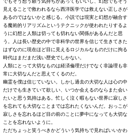
でもそう想う願う気持ちがあってもいいし、幻想でもそう
見えることで救われるなら西洋医学では救えない正しさが
あるのではないかと感じる。小説では現実と幻想が融合す
る魔術的リアリズムというテクニックが使われたりするよ
うに幻想と人類は切っても切れない関係があるんだと思
う。人は長い歴史の中で非科学の世界を信じて生きてきた
はずなのに現在ほど目に見えるロジカルなものだけに拘る
時代はまだまだ浅い歴史でしかない。
人類にとって大切なものは経済倫理だけでなく非論理も非
常に大切なんだと思えてくるのだ。
幽霊を僕は信じていない。しかし過去の大切な人は心の中
だけでも生きていて欲しい、いつか会えるのならまた会い
たいと思う気持はある。忙しく泣く暇もない世界に寂しさ
を忘れても大切なことまでは忘れたくないんだ。おっこが
寂しさを忘れるほど目の前のことに夢中になっても大切な
ことを忘れないように。
ただちょっと笑うべきかどういう気持ちで見ればいいかわ