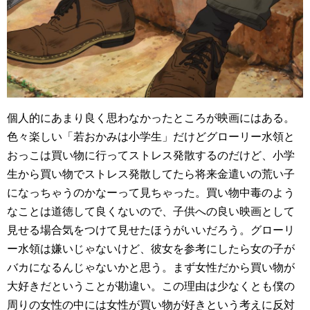
個人的にあまり良く思わなかったところが映画にはある。
色々楽しい「若おかみは小学生」だけどグローリー水領と
おっこは買い物に行ってストレス発散するのだけど、小学
生から買い物でストレス発散してたら将来金遣いの荒い子
になっちゃうのかなーって見ちゃった。買い物中毒のよう
なことは道徳して良くないので、子供への良い映画として
見せる場合気をつけて見せたほうがいいだろう。グローリ
ー水領は嫌いじゃないけど、彼女を参考にしたら女の子が
バカになるんじゃないかと思う。まず女性だから買い物が
大好きだということが勘違い。この理由は少なくとも僕の
周りの女性の中には女性が買い物が好きという考えに反対