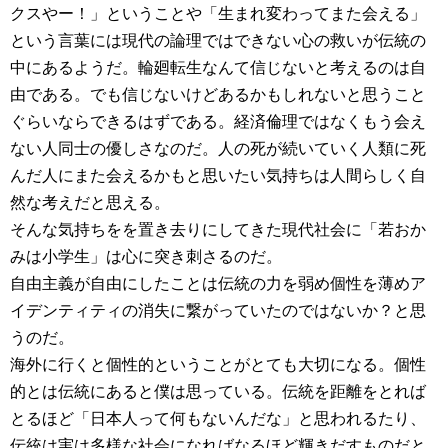
クスやー！」ということや「生まれ変わってまた会える」
という言葉には現代の論理ではできない心の救いが伝統の
中にあるようだ。輪廻転生なんて信じないと考えるのは自
由である。でも信じないけどあるかもしれないと思うこと
ぐらいならできるはずである。経済倫理ではなくもう会え
ない人同士の優しさなのだ。人の死が続いていく人類に死
んだ人にまた会えるかもと思いたい気持ちは人間らしく自
然な考えだと思える。
そんな気持ちをを置き去りにしてきた現代社会に「若おか
みは小学生」は心に突き刺さるのだ。
自由主義が自由にしたことは伝統の力を弱め個性を薄めア
イデンティティの消失に繋がっていたのではないか？と思
うのだ。
海外に行くと個性的ということがとても大切になる。個性
的とは伝統にあると僕は思っている。伝統を距離をとれば
とるほど「日本人って何もないんだな」と思われるたり、
伝統は実は多様な社会になればなるほど輝きだすものだと