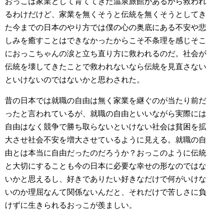
おっこは家業として育ててきた温泉旅館があるから救われ
るわけだけど、家業を無くそうと伝統を無くそうとしてき
た今までの日本のやり方では僕の心の奥底にある不安や悲
しみを癒すことはできなかったからこそ不条理を感じそこ
におっこちゃんの涙と立ち直り方に救われるのだ。社会が
伝統を壊してきたことで救われないなら伝統を見直さない
といけないのではないかと思わされた。
昔の日本では就職の自由は無く家業を継ぐのが当たり前だ
ったと言われているが、就職の自由といいながら実際には
自由はなく競争で勝ち取らないといけない社会は貧困を拡
大させ社会不安を増大させているように見える。就職の自
由とは本当に自由だったのだろうか？おっこのように伝統
と大切にすることも今の日本に必要な幸せの形なのではな
いかと思えるし、好きでありたい好きなだけで何がいけな
いのか理屈なんて関係ないんだと、それだけで苦しさに負
けずに生きられるおっこが羨ましい。