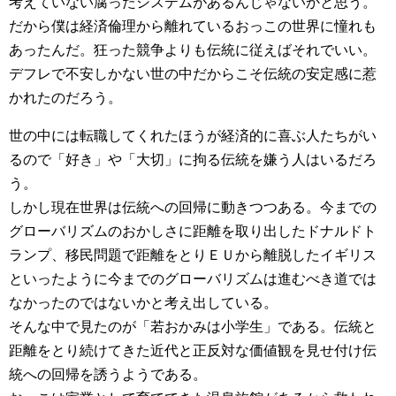
考えていない腐ったシステムがあるんじゃないかと思う。
だから僕は経済倫理から離れているおっこの世界に憧れも
あったんだ。狂った競争よりも伝統に従えばそれでいい。
デフレで不安しかない世の中だからこそ伝統の安定感に惹
かれたのだろう。
世の中には転職してくれたほうが経済的に喜ぶ人たちがい
るので「好き」や「大切」に拘る伝統を嫌う人はいるだろ
う。
しかし現在世界は伝統への回帰に動きつつある。今までの
グローバリズムのおかしさに距離を取り出したドナルドト
ランプ、移民問題で距離をとりＥＵから離脱したイギリス
といったように今までのグローバリズムは進むべき道では
なかったのではないかと考え出している。
そんな中で見たのが「若おかみは小学生」である。伝統と
距離をとり続けてきた近代と正反対な価値観を見せ付け伝
統への回帰を誘うようである。