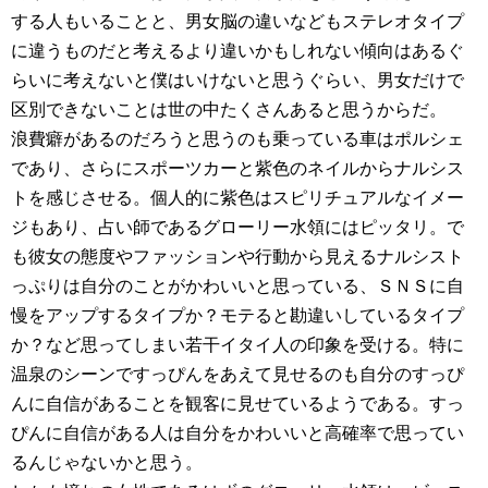
する人もいることと、男女脳の違いなどもステレオタイプ
に違うものだと考えるより違いかもしれない傾向はあるぐ
らいに考えないと僕はいけないと思うぐらい、男女だけで
区別できないことは世の中たくさんあると思うからだ。
浪費癖があるのだろうと思うのも乗っている車はポルシェ
であり、さらにスポーツカーと紫色のネイルからナルシス
トを感じさせる。個人的に紫色はスピリチュアルなイメー
ジもあり、占い師であるグローリー水領にはピッタリ。で
も彼女の態度やファッションや行動から見えるナルシスト
っぷりは自分のことがかわいいと思っている、ＳＮＳに自
慢をアップするタイプか？モテると勘違いしているタイプ
か？など思ってしまい若干イタイ人の印象を受ける。特に
温泉のシーンですっぴんをあえて見せるのも自分のすっぴ
んに自信があることを観客に見せているようである。すっ
ぴんに自信がある人は自分をかわいいと高確率で思ってい
るんじゃないかと思う。