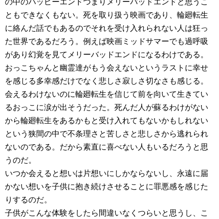
の中のハッピーエンドつまりメリーバッドエンドと思うこ
ともできなくもない。死を取り扱う映画であり、輪廻転生
に絡んだ話でもあるのでそれを受け入れられない人は狂っ
た世界であるだろう。例えば映画ミッドサマーでも過呼吸
があり幻覚を見てメリーバッドエンドになるわけである。
おっこちゃんと幽霊達がもう会えないというラストに幸せ
を感じる多幸感だけでなく悲しさ寂しさ切なさも感じる。
会えるわけないのに輪廻転生を信じて前を向いて生きてい
るおっこに涙が出そうだった。死んだ人が蘇るわけがない
から輪廻転生をあるかもと受け入れてもないかもしれない
という狭間の中で不条理さと苦しさと悲しさから逃れられ
ないのである。だから素直に喜べない人もいるだろうと思
うのだ。
いつか会えると想いは片想いにしかならないし、永遠に届
かない想いを子供に抱き続けさせることに罪悪感を感じた
りするのだ。
子供がこんな体験をしたら間違いなくつらいと思うし、こ