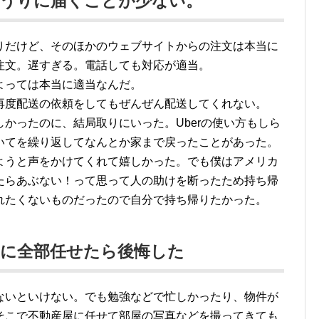
どうりに届くことが少ない。
りだけど、そのほかのウェブサイトからの注文は本当に
注文。遅すぎる。電話しても対応が適当。
よっては本当に適当なんだ。
再度配送の依頼をしてもぜんぜん配送してくれない。
かったのに、結局取りにいった。Uberの使い方もしら
いてを繰り返してなんとか家まで戻ったことがあった。
ようと声をかけてくれて嬉しかった。でも僕はアメリカ
たらあぶない！って思って人の助けを断ったため持ち帰
れたくないものだったので自分で持ち帰りたかった。
屋に全部任せたら後悔した
ないといけない。でも勉強などで忙しかったり、物件が
そこで不動産屋に任せて部屋の写真などを撮ってきても