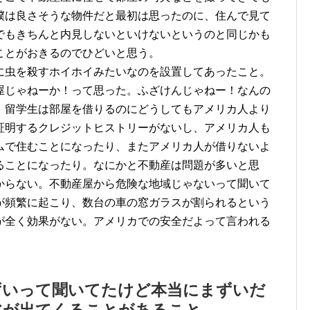
僕は良さそうな物件だと最初は思ったのに、住んで見て
でもきちんと内見しないといけないというのと同じかも
ことがおきるのでひどいと思う。
に虫を殺すホイホイみたいなのを設置してあったこと。
屋じゃねーか！って思った。ふざけんじゃねー！なんの
、留学生は部屋を借りるのにどうしてもアメリカ人より
証明するクレジットヒストリーがないし、アメリカ人も
ムで住むことになったり、またアメリカ人が借りないよ
ることになったり。なにかと不動産は問題が多いと思
からない。不動産屋から危険な地域じゃないって聞いて
が頻繁に起こり、数台の車の窓ガラスが割られるという
が全く効果がない。アメリカでの安全だよって言われる
ずいって聞いてたけど本当にまずいだ