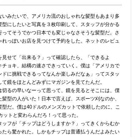
ないみたいで、アメリカ流のおしゃれな髪型もあまり多
髪型にしたいと写真を３枚印刷して、スタッフが分かる
行ってそうでかつ日本でも変じゃなさそうな髪型だ。さ
ゃれっぽいお店を見つけて予約をした。ネットのレビュ
。
を見せて「出来る？」って確認したら、「できるよ
キチョキ、結構の速さできっていく。僕は「アメリカで
ンドに挑戦できるってなんか楽しみだなぁ」ってスタッ
して鏡をほとんどみずにマガジンを見てたんだ。
は切るの早いなーって思って、鏡を見るとそこには、僕
た髪型の人がいた！日本で言えば、スポーツ刈なのか、
髪型だ。僕は40ドルのメンズカットで依頼したのに、こ
簡単カットと変わらんだろ！って思った。
タッフが「チップはどうしますか？」ってきくからむか
ったら驚かれた。しかもチップは普通払うんだよみたい