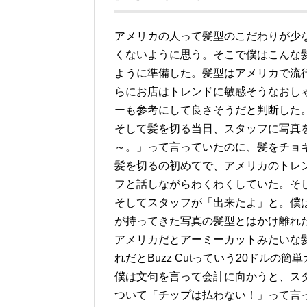
アメリカの人って髪型のこだわりが少
くないように思う。そこで僕はこんな
ように準備した。髪型はアメリカで流
らにお店はトレンドに敏感そうなおし
ーも参考にして良さそうだと判断した
そして髪を切る当日、スタッフに写真
～。」って言っていたのに、髪をチョ
髪を切るの初めてで、アメリカのトレ
フと話しながらわくわくしていた。そ
そしてスタッフが「出来たよ」と。僕
が持ってきた写真の髪型とはかけ離れ
アメリカだとアーミーカットみたいな
れだとBuzz Cutっていう20ドルの
僕は文句を言って会計に向かうと、ス
ついて「チップは払わない！」って言