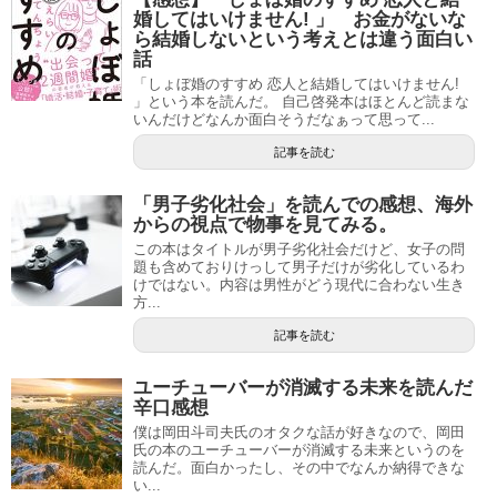
婚してはいけません! 」 お金がないな
ら結婚しないという考えとは違う面白い
話
「しょぼ婚のすすめ 恋人と結婚してはいけません!
」という本を読んだ。 自己啓発本はほとんど読まな
いんだけどなんか面白そうだなぁって思って...
記事を読む
「男子劣化社会」を読んでの感想、海外
からの視点で物事を見てみる。
この本はタイトルが男子劣化社会だけど、女子の問
題も含めておりけっして男子だけが劣化しているわ
けではない。内容は男性がどう現代に合わない生き
方...
記事を読む
ユーチューバーが消滅する未来を読んだ
辛口感想
僕は岡田斗司夫氏のオタクな話が好きなので、岡田
氏の本のユーチューバーが消滅する未来というのを
読んだ。面白かったし、その中でなんか納得できな
い...