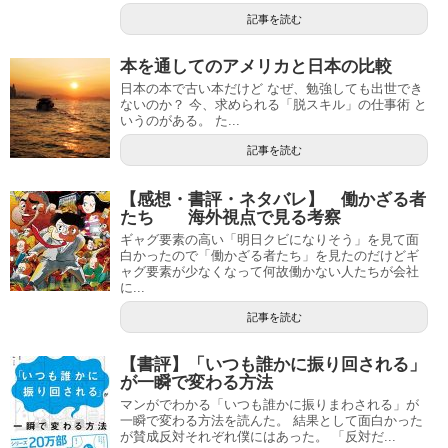
記事を読む
本を通してのアメリカと日本の比較
日本の本で古い本だけど なぜ、勉強しても出世でき
ないのか？ 今、求められる「脱スキル」の仕事術 と
いうのがある。 た...
記事を読む
【感想・書評・ネタバレ】 働かざる者
たち 海外視点で見る考察
ギャグ要素の高い「明日クビになりそう」を見て面
白かったので「働かざる者たち」を見たのだけどギ
ャグ要素が少なくなって何故働かない人たちが会社
に...
記事を読む
【書評】「いつも誰かに振り回される」
が一瞬で変わる方法
マンがでわかる「いつも誰かに振りまわされる」が
一瞬で変わる方法を読んた。 結果として面白かった
が賛成反対それぞれ僕にはあった。 「反対だ...