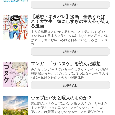
記事を読む
【感想・ネタバレ】漫画 全員くたば
れ！大学生 気にしすぎの主人公が笑え
る漫画
主人公亀田はとにかく周りのことを気にしすぎてい
ていわゆる日本人大学生あるあるなんだと思う。僕
はアメリカに数年いるけど日本にいるころとアメリ
カ...
記事を読む
マンガ 「うつヌケ」を読んだ感想
色んなマンガを見ている中うつヌケというマンガが
興味深かった。 このマンガはうつになった作者のう
つ脱出体験と他の人のうつ脱出体験...
記事を読む
ウェブはバカと暇人のものか？
昔に読んだ「ウェブはバカと暇人のもの」をたまた
ままた読んでみて思ったことがあった。 久しぶりに
読むとこれ賛同できないなぁー、とか疑問が出て...