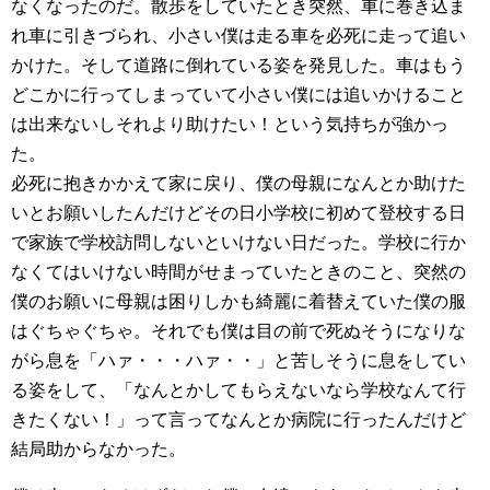
なくなったのだ。散歩をしていたとき突然、車に巻き込ま
れ車に引きづられ、小さい僕は走る車を必死に走って追い
かけた。そして道路に倒れている姿を発見した。車はもう
どこかに行ってしまっていて小さい僕には追いかけること
は出来ないしそれより助けたい！という気持ちが強かっ
た。
必死に抱きかかえて家に戻り、僕の母親になんとか助けた
いとお願いしたんだけどその日小学校に初めて登校する日
で家族で学校訪問しないといけない日だった。学校に行か
なくてはいけない時間がせまっていたときのこと、突然の
僕のお願いに母親は困りしかも綺麗に着替えていた僕の服
はぐちゃぐちゃ。それでも僕は目の前で死ぬそうになりな
がら息を「ハァ・・・ハァ・・」と苦しそうに息をしてい
る姿をして、「なんとかしてもらえないなら学校なんて行
きたくない！」って言ってなんとか病院に行ったんだけど
結局助からなかった。