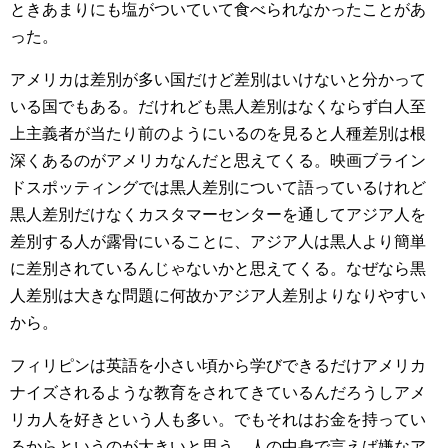
ときあまりにも塩がついていて食べられなかったことがあ
った。
アメリカは差別が多い国だけど差別はいけないと分かって
いる国でもある。だけれども黒人差別はなくならず白人至
上主義者が当たり前のようにいるのを見ると人種差別は根
深くあるのがアメリカなんだと思えてくる。映画ブライン
ドスポッティングでは黒人差別について語っているけれど
黒人差別だけなくカスタマーセンターを通してアジア人を
差別する人が露骨にいることに、アジア人は黒人より簡単
に差別されているんじゃないかと思えてくる。なぜなら黒
人差別は大きな問題に何故かアジア人差別よりなりやすい
から。
フィリピンは英語を小さい頃から学びできるだけアメリカ
ナイズされるような教育をされてきているんだろうしアメ
リカ人を好きという人も多い。でもそれはお金を持ってい
るからというのが大きいと思う。人の中身で言えば嫌なア