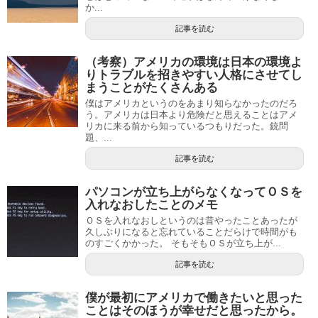
か...
記事を読む
（考察）アメリカの環境は日本の環境よ
りトラブルを招きやすい人格にさせてし
まうことがたくさんある
僕はアメリカというのをあまり知らなかったのだろ
う。アメリカは日本より危険だと思えることはアメ
リカに来る前から知っているつもりだった。銃問
題、...
記事を読む
パソコンが立ち上がらなくなってＯＳを
入れなおしたことのメモ
ＯＳを入れなおしというのは昔やったことあったが
久しぶりになると忘れていることだらけで時間がも
のすごくかかった。 そもそもＯＳが立ち上が...
記事を読む
僕が最初にアメリカで働きたいと思った
ことはそのほうが幸せだと思ったから。