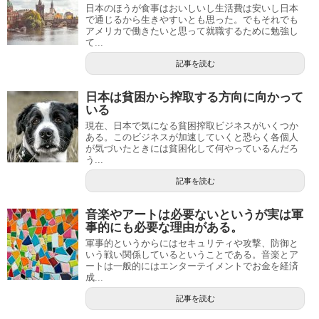
日本のほうが食事はおいしいし生活費は安いし日本
で通じるから生きやすいとも思った。でもそれでも
アメリカで働きたいと思って就職するために勉強し
て...
記事を読む
日本は貧困から搾取する方向に向かって
いる
現在、日本で気になる貧困搾取ビジネスがいくつか
ある。このビジネスが加速していくと恐らく各個人
が気づいたときには貧困化して何やっているんだろ
う...
記事を読む
音楽やアートは必要ないというが実は軍
事的にも必要な理由がある。
軍事的というからにはセキュリティや攻撃、防御と
いう戦い関係しているということである。音楽とア
ートは一般的にはエンターテイメントでお金を経済
成...
記事を読む