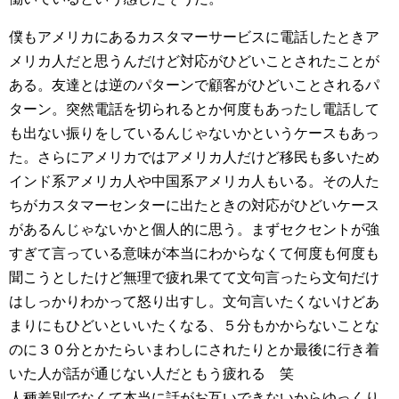
僕もアメリカにあるカスタマーサービスに電話したときア
メリカ人だと思うんだけど対応がひどいことされたことが
ある。友達とは逆のパターンで顧客がひどいことされるパ
ターン。突然電話を切られるとか何度もあったし電話して
も出ない振りをしているんじゃないかというケースもあっ
た。さらにアメリカではアメリカ人だけど移民も多いため
インド系アメリカ人や中国系アメリカ人もいる。その人た
ちがカスタマーセンターに出たときの対応がひどいケース
があるんじゃないかと個人的に思う。まずセクセントが強
すぎて言っている意味が本当にわからなくて何度も何度も
聞こうとしたけど無理で疲れ果てて文句言ったら文句だけ
はしっかりわかって怒り出すし。文句言いたくないけどあ
まりにもひどいといいたくなる、５分もかからないことな
のに３０分とかたらいまわしにされたりとか最後に行き着
いた人が話が通じない人だともう疲れる 笑
人種差別でなくて本当に話がお互いできないからゆっくり