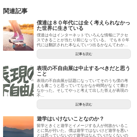
関連記事
僕達は８０年代には全く考えられなかっ
た世界に生きている
僕達は今はインターネットでいろんな情報にアクセ
スできることが当たり前になっている。 でも８０年
代には翻訳された本なんていつ出るかなんてわか...
記事を読む
表現の不自由展は中止するべきだと思う
こと
表現の不自由展が話題になっていてそのうち僕の考
えも書こうと思っていてなかなか時間がなくて書け
なかった。そしてやっと考えて出した答えが表現の
不...
記事を読む
遊学はいけないことなのか？
留学ときくと遊学とイメージする人が何故かいるこ
とに気が付いた。僕は遊学ではないけど遊学を悪い
とは思っていないので遊学はなんでいけなくないの