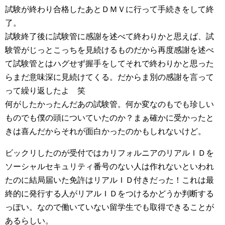
試験が終わり合格したあとＤＭＶに行って手続きをして終
了。
試験終了後に試験管に感謝を述べて終わりかと思えば、試
験管がじっとこっちを見続けるものだから再度感謝を述べ
て試験管とはハグせず握手をしてそれで終わりかと思った
らまだ意味深に見続けてくる。だからま別の感謝を言って
って繰り返したよ 笑
何がしたかったんだあの試験管。何か変なのもでも珍しい
ものでも僕の頭についていたのか？まぁ確かに受かったと
きは喜んだからそれが面白かったのかもしれないけど。
ビックリしたのが受付ではカリフォルニアのリアルＩＤを
ソーシャルセキュリティ番号のない人は作れないといわれ
たのに結局届いた免許はリアルＩＤ付きだった！これは最
終的に発行する人がリアルＩＤをつけるかどうか判断する
っぽい。なので働いていない留学生でも取得できることが
あるらしい。