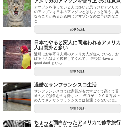
アメリカのアマゾンを使う上での注意点
アマゾンを使っている人は多いと思うけどアメリカ
のアマゾンは日本のアマゾンとはちょっと違う。異
なることがあるため同じアマゾンなのに予想外なこ
と...
記事を読む
日本でやると変人に間違われるアメリカ
人は意外と多い
近所にお年寄り夫婦のアメリカ人が住んでいる。お
ばあさんはよく挨拶してくれて、 最後にHave a
good day! といっ...
記事を読む
過酷なサンフランシスコ生活
サンフランシスコでは家賃がものすごくて高くて普
通の人では住むのは難しい。 年収が１２００万以上
の人でさえサンフランシスコは普通じゃないと言...
記事を読む
ちょっと面白かったアメリカで修学旅行