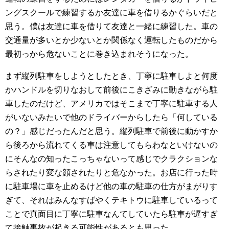
ングスクールで練習するか友達に車を借りるかぐらいだと
思う。僕は友達に車を借りて友達と一緒に練習した。車の
交通量が多いとか少ないとか関係なく運転したものだから
最初っから危ないことに巻き込まれそうになった。
まず縦列駐車をしようとしたとき、丁寧に駐車しよと何度
かハンドルを切りなおして前後にこきざみに動きながら駐
車したのだけど、アメリカではそこまで丁寧に駐車する人
がいないみたいで他のドライバーからしたら「何している
の？」感じだったんだと思う。縦列駐車で前後に動かすか
ら後ろから流れてくる車は注意してもらわなといけないの
にそんなの知ったこっちゃないって感じでクラクションな
らされたり変な顔されたりと危なかった。お店に行った時
に駐車場に車を止めるけど他の車の駐車の仕方がまがりす
ぎて、それはみんなすばやくテキトウに駐車しているって
ことで真面目に丁寧に駐車なんてしていたら駐車が遅すぎ
て接触事故が起きる可能性があるとも思った。