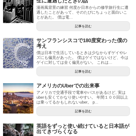
生に遭遇したときの話
漫画風背景の練習 何度か日本からの修学旅行生に遭
遇したことがあって、そのたびにちょっと面白いこ
とがあた。 僕は電...
記事を読む
サンフランシスコで180度変わった僕の
考え
僕は日本で生活しているときは少なからずゲイやレ
ズにも偏見があった。 僕はゲイではないけど、今は
ゲイに対しては全く偏見がない。 これは...
記事を読む
アメリカのUberでの出来事
アメリカで交通手段で電車やバスがあるけど, 実は
uberも安くてかなり使いやすい。 年間１００回以上
は乗ってるかもしれないuber。 p...
記事を読む
英語をずっと使い続けていると日本語が
出てきづらくなる