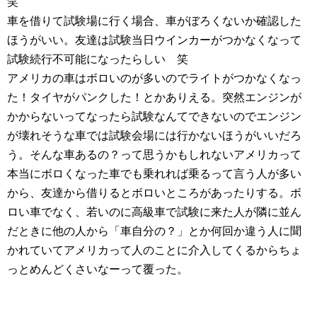
笑
車を借りて試験場に行く場合、車がぼろくないか確認した
ほうがいい。友達は試験当日ウインカーがつかなくなって
試験続行不可能になったらしい 笑
アメリカの車はボロいのが多いのでライトがつかなくなっ
た！タイヤがパンクした！とかありえる。突然エンジンが
かからないってなったら試験なんてできないのでエンジン
が壊れそうな車では試験会場には行かないほうがいいだろ
う。そんな車あるの？って思うかもしれないアメリカって
本当にボロくなった車でも乗れれば乗るって言う人が多い
から、友達から借りるとボロいところがあったりする。ボ
ロい車でなく、若いのに高級車で試験に来た人が隣に並ん
だときに他の人から「車自分の？」とか何回か違う人に聞
かれていてアメリカって人のことに介入してくるからちょ
っとめんどくさいなーって覆った。